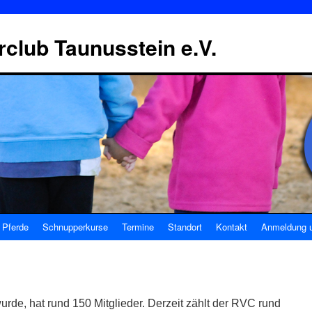
erclub Taunusstein e.V.
Pferde
Schnupperkurse
Termine
Standort
Kontakt
Anmeldung u
rde, hat rund 150 Mitglieder. Derzeit zählt der RVC rund