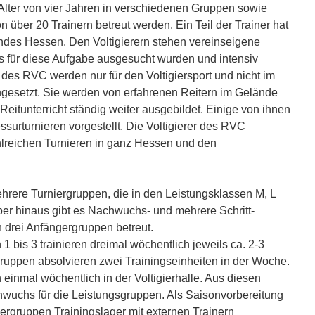
 Alter von vier Jahren in verschiedenen Gruppen sowie
on über 20 Trainern betreut werden. Ein Teil der Trainer hat
ndes Hessen. Den Voltigierern stehen vereinseigene
ns für diese Aufgabe ausgesucht wurden und intensiv
des RVC werden nur für den Voltigiersport und nicht im
ingesetzt. Sie werden von erfahrenen Reitern im Gelände
 Reitunterricht ständig weiter ausgebildet. Einige von ihnen
ssurturnieren vorgestellt. Die Voltigierer des RVC
zahlreichen Turnieren in ganz Hessen und den
hrere Turniergruppen, die in den Leistungsklassen M, L
über hinaus gibt es Nachwuchs- und mehrere Schritt-
 drei Anfängergruppen betreut.
1 bis 3 trainieren dreimal wöchentlich jeweils ca. 2-3
Gruppen absolvieren zwei Trainingseinheiten in der Woche.
 einmal wöchentlich in der Voltigierhalle. Aus diesen
chwuchs für die Leistungsgruppen. Als Saisonvorbereitung
iergruppen Trainingslager mit externen Trainern