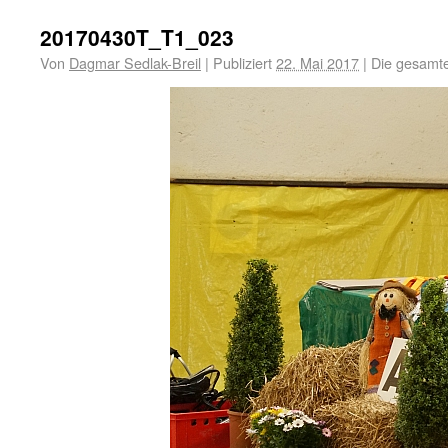
20170430T_T1_023
Von
Dagmar Sedlak-Breil
|
Publiziert
22. Mai 2017
|
Die gesamte