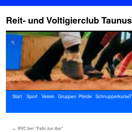
Reit- und Voltigierclub Taunus
Start
Sport
Verein
Gruppen
Pferde
Schnupperkurse
T
RVC bei “Fahr zur Aar”
←