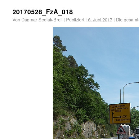
20170528_FzA_018
Von
Dagmar Sedlak-Breil
|
Publiziert
16. Juni 2017
|
Die gesamt