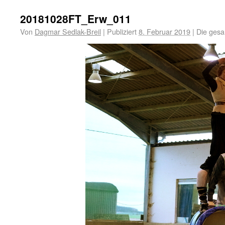
20181028FT_Erw_011
Von
Dagmar Sedlak-Breil
|
Publiziert
8. Februar 2019
|
Die gesa