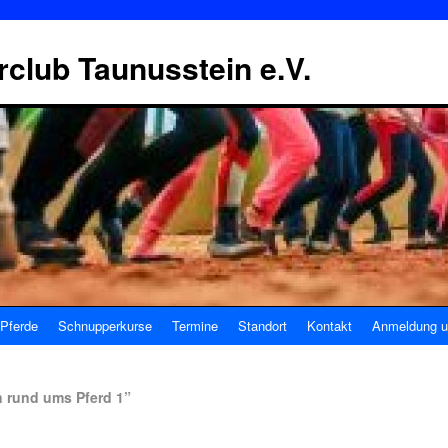
erclub Taunusstein e.V.
Pferde
Schnupperkurse
Termine
Standort
Kontakt
Anmeldung u
n rund ums Pferd 1”
3