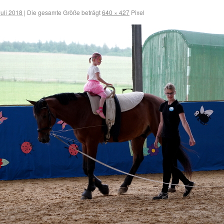
Juli 2018
|
Die gesamte Größe beträgt
640 × 427
Pixel