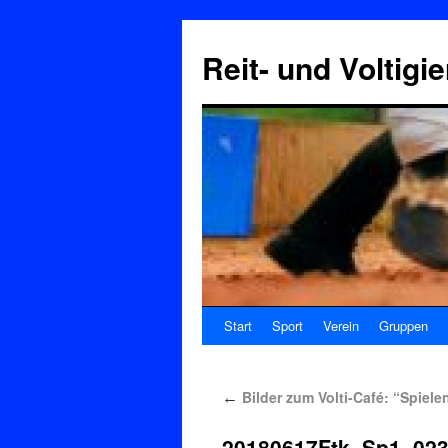
Reit- und Voltigi
Start
Sport
Verein
Gruppen
Bilder zum Volti-Café: “Spiele
←
20180617Ftk_Sp1_02