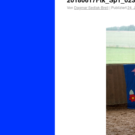
Von
Dagmar Sedlak-Breil
|
Publiziert
24. 