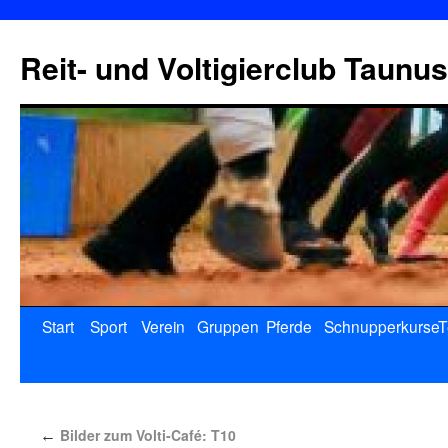
Reit- und Voltigierclub Taunus
Start
Sport
Verein
Gruppen
Pferde
Schnupperkurse
T
Bilder zum Volti-Café: T10
←