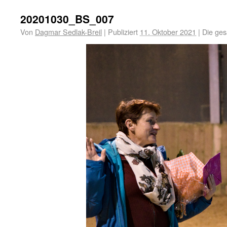
20201030_BS_007
Von
Dagmar Sedlak-Breil
|
Publiziert
11. Oktober 2021
|
Die ges