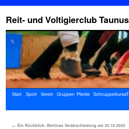
Reit- und Voltigierclub Taunus
Start
Sport
Verein
Gruppen
Pferde
Schnupperkurse
T
Ein Rückblick: Bettinas Verabschiedung am 30.10.2020
←