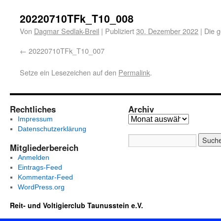
20220710TFk_T10_008
Von
Dagmar Sedlak-Breil
|
Publiziert
30. Dezember 2022
|
Die g
20220710TFk_T10_007
Setze ein Lesezeichen auf den
Permalink
.
Rechtliches
Archiv
Impressum
Datenschutzerklärung
Mitgliederbereich
Anmelden
Eintrags-Feed
Kommentar-Feed
WordPress.org
Reit- und Voltigierclub Taunusstein e.V.