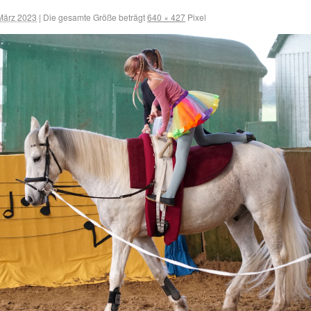
März 2023
|
Die gesamte Größe beträgt
640 × 427
Pixel