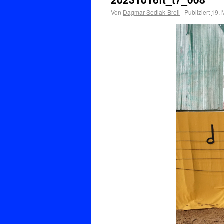
Von
Dagmar Sedlak-Breil
|
Publiziert
19. 