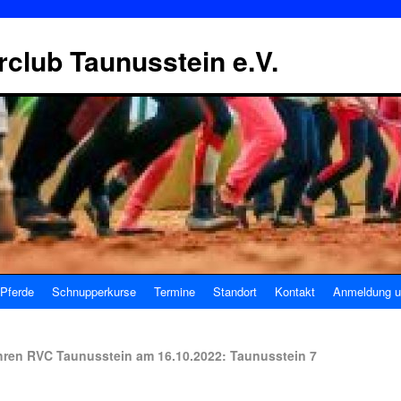
erclub Taunusstein e.V.
Pferde
Schnupperkurse
Termine
Standort
Kontakt
Anmeldung u
hren RVC Taunusstein am 16.10.2022: Taunusstein 7