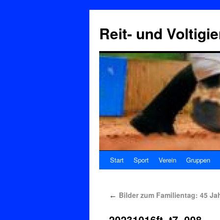
Reit- und Voltigi
Start
Sport
Verein
Gruppen
Bilder zum Familientag: 45 Ja
←
20231016ft_t7_008