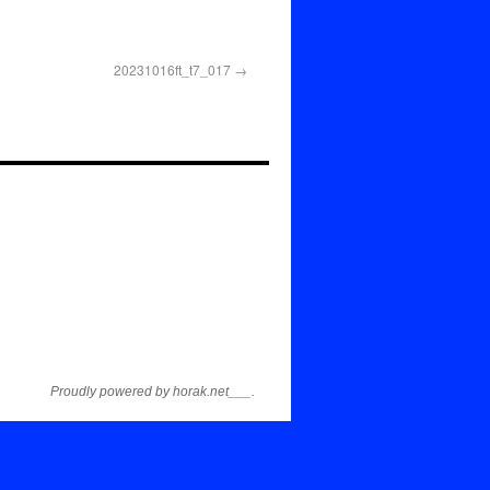
20231016ft_t7_017
Proudly powered by horak.net___.