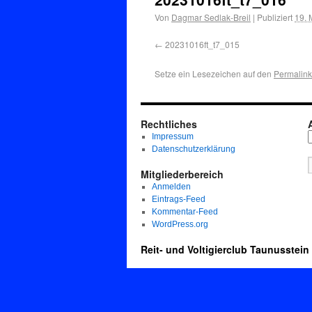
Von
Dagmar Sedlak-Breil
|
Publiziert
19. 
20231016ft_t7_015
Setze ein Lesezeichen auf den
Permalink
Rechtliches
Impressum
Datenschutzerklärung
Mitgliederbereich
Anmelden
Eintrags-Feed
Kommentar-Feed
WordPress.org
Reit- und Voltigierclub Taunusstein 