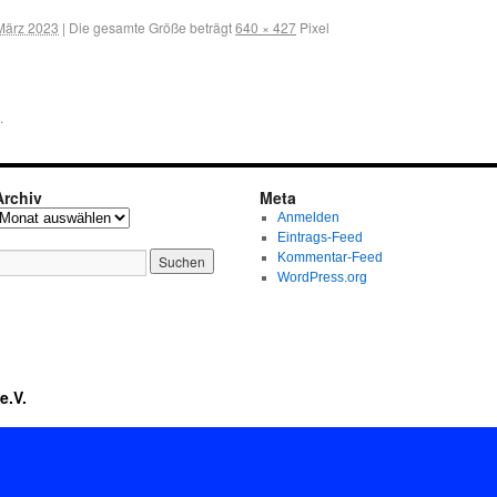
März 2023
|
Die gesamte Größe beträgt
640 × 427
Pixel
.
Archiv
Meta
Anmelden
Eintrags-Feed
Kommentar-Feed
WordPress.org
e.V.