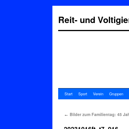
Reit- und Voltigi
Start
Sport
Verein
Gruppen
Bilder zum Familientag: 45 Ja
←
20231016ft_t7_016