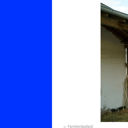
FamilientagSpl2