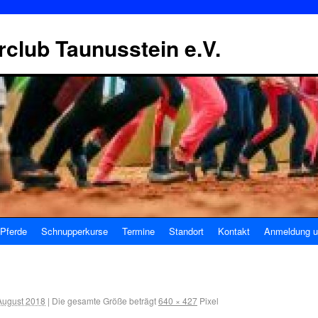
erclub Taunusstein e.V.
Pferde
Schnupperkurse
Termine
Standort
Kontakt
Anmeldung u
August 2018
|
Die gesamte Größe beträgt
640 × 427
Pixel