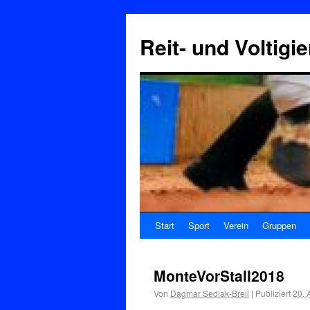
Reit- und Voltigi
Start
Sport
Verein
Gruppen
MonteVorStall2018
Von
Dagmar Sedlak-Breil
|
Publiziert
20. 