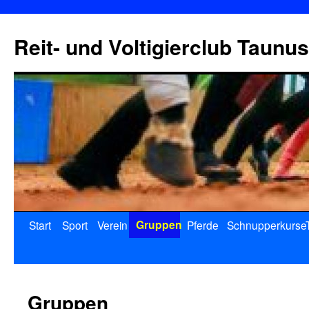
Reit- und Voltigierclub Taunus
Gruppen
Start
Sport
Verein
Pferde
Schnupperkurse
Gruppen