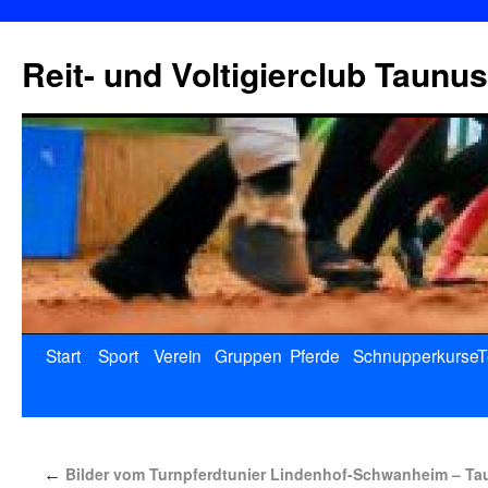
Reit- und Voltigierclub Taunus
Start
Sport
Verein
Gruppen
Pferde
Schnupperkurse
T
Bilder vom Turnpferdtunier Lindenhof-Schwanheim – Ta
←