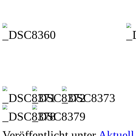
zurückblicken können, zeig
Piraten der Karibik. An der
Bettina Strupp. Es voltigie
Breil, Laura Sofie Bürgel, 
Ronja Herrmann, Mia Carlo
Clara Oberste-Wilms.
Den Preis für das beste Pfe
zweifelsfrei die Gruppe Taun