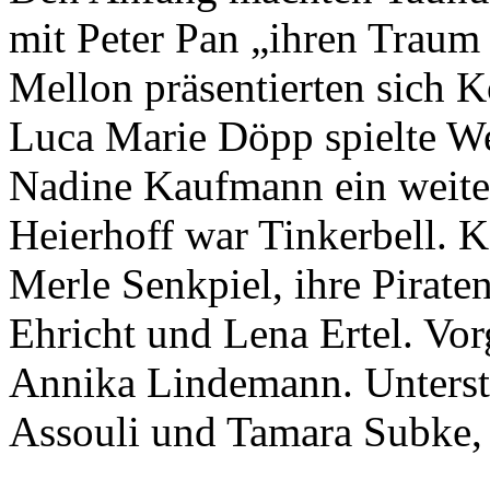
schließlich Jane, die Liebe s
dieser Geschichte unterschie
mehreren Voltigierern gespi
dann von Tamara Subke. Ant
Marie Klink war die Affenmu
Debusmann, Melanie Klämk
Kathrin Schlifski und Leon
fürsorgliche Affenbande. Di
Luise Heyde-Schulte mit de