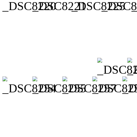
Veröffentlicht unter
Aktuell
Taunusstein 2
,
Taunusstein 
Taunusstein 6
,
Taunusstein 
Verschlagwortet mit
2015
,
Taunusstein
,
Taunusstein
,
T
Taunusstein 3
,
Taunusstein 
Taunusstein 7
,
Taunusstein 
Hinterlasse einen Komment