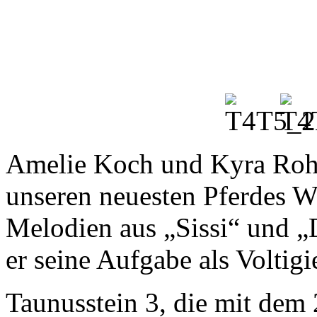
Danach ging es in den Wild
Einzelvoltigierer Salma As
Beerenwinkel und ihre Long
zeigten eine Persiflage auf
und spielten eine Szene au
Schuh des Manitu“ nach. R
sind auf der Suche nach ei
Abahachis Bruder Winnetou
aber es stellt sich schnell 