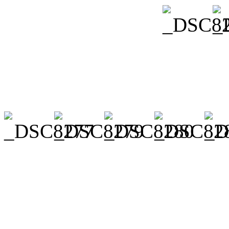
Tarzan, Piraten, Dschun
Manitou
Publiziert am
12. Oktober 
Musicals war das Motto des 
Turniergruppen und dement
vielfältigen und kreativen 
Gruppen. Vor dem Verkleide
sicher, so dass man manchm
auf den gewohnten Vierbein