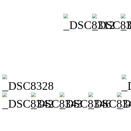
Assouli und Tamara Subke, 
Amelie Koch und Kyra Rohlf
unseren neuesten Pferdes We
Melodien aus „Sissi“ und 
er seine Aufgabe als Voltigi
Taunusstein 3, die mit dem 
Vergleichswettkampf auf ein