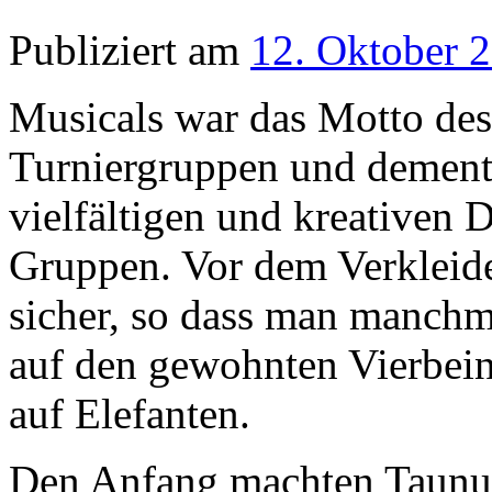
und präsentierte sich zur 
König der Löwen“. Die Gru
Nathalie Jeckel, an der Lo
voltigierten Helen Alder, Ja
Gänssler, Louisa Hack, Rap
Viktoria Menge, Lynn Reute
Auch die Gruppe Taunusstei
Dschungel. Sie präsentierte
kleinen Tarzan im Wald find