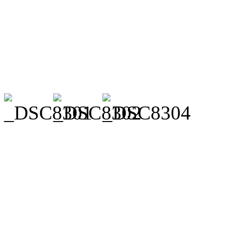
auf Elefanten.
Den Anfang machten Taunus
mit Peter Pan „ihren Traum
Mellon präsentierten sich K
Luca Marie Döpp spielte We
Nadine Kaufmann ein weite
Heierhoff war Tinkerbell. 
Merle Senkpiel, ihre Pirate
Ehricht und Lena Ertel. Vor
Annika Lindemann. Unterst