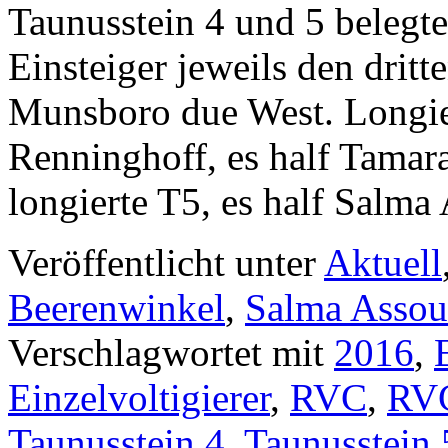
Taunusstein 4 und 5 beleg
Einsteiger jeweils den drit
Munsboro due West. Longie
Renninghoff, es half Tama
longierte T5, es half Salma 
Veröffentlicht unter
Aktuell
Beerenwinkel
,
Salma Assou
Verschlagwortet mit
2016
,
Einzelvoltigierer
,
RVC
,
RVC
Taunusstein 4
,
Taunusstein 