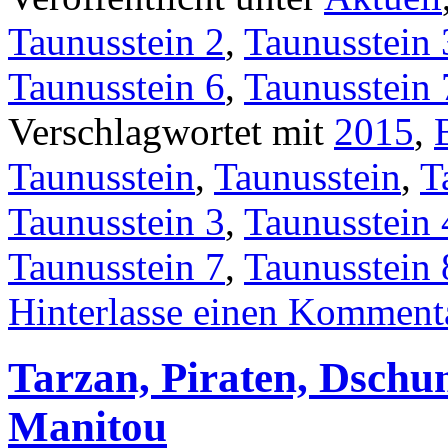
Elefant verkleidetes Pferd 
wiederzuerkennen. Auch Tau
erfolgreiche Saison mit ein
zurückblicken. Sie startet
An der Longe stand Franzis
unterstützt von Jutta Lobbe
Dschungel Aleyna Apaydin,
Sophia Koudelka, Sophie Kü
Schulakowski und Jil Emil
Auch die Gruppe Taunusstei