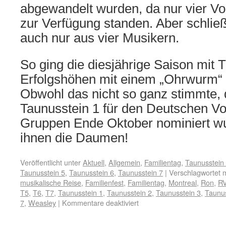
abgewandelt wurden, da nur vier Vol
zur Verfügung standen. Aber schlie
auch nur aus vier Musikern.
So ging die diesjährige Saison mit 
Erfolgshöhen mit einem „Ohrwurm“ 
Obwohl das nicht so ganz stimmte,
Taunusstein 1 für den Deutschen Vol
Gruppen Ende Oktober nominiert wu
ihnen die Daumen!
Veröffentlicht unter
Aktuell
,
Allgemein
,
Familientag
,
Taunusstein
Taunusstein 5
,
Taunusstein 6
,
Taunusstein 7
|
Verschlagwortet m
musikalische Reise
,
Familienfest
,
Familientag
,
Montreal
,
Ron
,
R
T5
,
T6
,
T7
,
Taunusstein 1
,
Taunusstein 2
,
Taunusstein 3
,
Taunus
7
,
Weasley
|
Kommentare deaktiviert