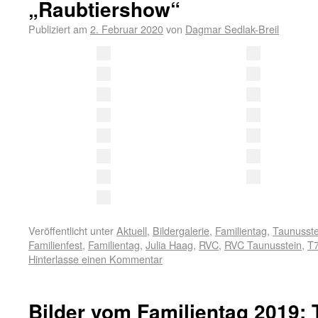
„Raubtiershow“
Publiziert am
2. Februar 2020
von
Dagmar Sedlak-Breil
Veröffentlicht unter
Aktuell
,
Bildergalerie
,
Familientag
,
Taunusste
Familienfest
,
Familientag
,
Julia Haag
,
RVC
,
RVC Taunusstein
,
T
Hinterlasse einen Kommentar
Bilder vom Familientag 2019: 