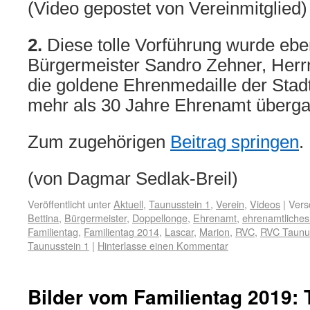
(Video gepostet von Vereinmitglied)
2.
Diese tolle Vorführung wurde eben
Bürgermeister Sandro Zehner, Herrn
die goldene Ehrenmedaille der Stadt
mehr als 30 Jahre Ehrenamt überga
Zum zugehörigen
Beitrag springen
.
(von Dagmar Sedlak-Breil)
Veröffentlicht unter
Aktuell
,
Taunusstein 1
,
Verein
,
Videos
|
Vers
Bettina
,
Bürgermeister
,
Doppellonge
,
Ehrenamt
,
ehrenamtliche
Familientag
,
Familientag 2014
,
Lascar
,
Marion
,
RVC
,
RVC Taunu
Taunusstein 1
|
Hinterlasse einen Kommentar
Bilder vom Familientag 2019: 