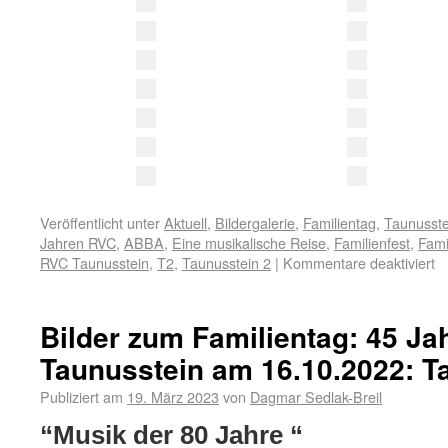
Veröffentlicht unter
Aktuell
,
Bildergalerie
,
Familientag
,
Taunusste
Jahren RVC
,
ABBA
,
Eine musikalische Reise
,
Familienfest
,
Fami
RVC Taunusstein
,
T2
,
Taunusstein 2
|
Kommentare deaktiviert
Bilder zum Familientag: 45 J
Taunusstein am 16.10.2022: T
Publiziert am
19. März 2023
von
Dagmar Sedlak-Breil
“Musik der 80 Jahre “