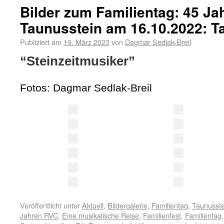
Bilder zum Familientag: 45 J
Taunusstein am 16.10.2022: T
Publiziert am
19. März 2023
von
Dagmar Sedlak-Breil
“Steinzeitmusiker”
Fotos: Dagmar Sedlak-Breil
Veröffentlicht unter
Aktuell
,
Bildergalerie
,
Familientag
,
Taunusste
Jahren RVC
,
Eine musikalische Reise
,
Familienfest
,
Familientag