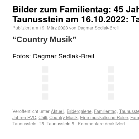
Bilder zum Familientag: 45 J
Taunusstein am 16.10.2022: T
Publiziert am
19. März 2023
von
Dagmar Sedlak-Breil
“Country Musik”
Fotos: Dagmar Sedlak-Breil
Veröffentlicht unter
Aktuell
,
Bildergalerie
,
Familientag
,
Taunusste
Jahren RVC
,
Chili
,
Country Musik
,
Eine musikalische Reise
,
Fami
Taunusstein
,
T5
,
Taunusstein 5
|
Kommentare deaktiviert