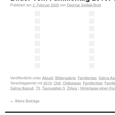
Publiziert am
2. Februar 2020
von
Dagmar Sedlak-Breil
Veröffentlicht unter
Aktuell
,
Bildergalerie
,
Familientag
,
Salma Ass
Verschlagwortet mit
2019
,
Chili
,
Chilipepper
,
Familienfest
,
Famili
Salma Assouli
,
T5
,
Taunusstein 5
,
Zirkus
|
Hinterlasse einen K
←
Ältere Beiträge