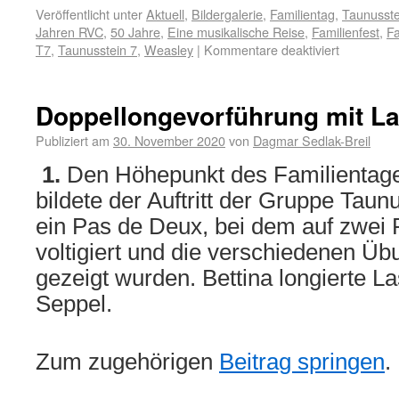
Veröffentlicht unter
Aktuell
,
Bildergalerie
,
Familientag
,
Taunusste
Jahren RVC
,
50 Jahre
,
Eine musikalische Reise
,
Familienfest
,
Fa
T7
,
Taunusstein 7
,
Weasley
|
Kommentare deaktiviert
Doppellongevorführung mit L
Publiziert am
30. November 2020
von
Dagmar Sedlak-Breil
1.
Den Höhepunkt des Familientage
bildete der Auftritt der Gruppe Taunu
ein Pas de Deux, bei dem auf zwei P
voltigiert und die verschiedenen Ü
gezeigt wurden. Bettina longierte L
Seppel.
Zum zugehörigen
Beitrag springen
.