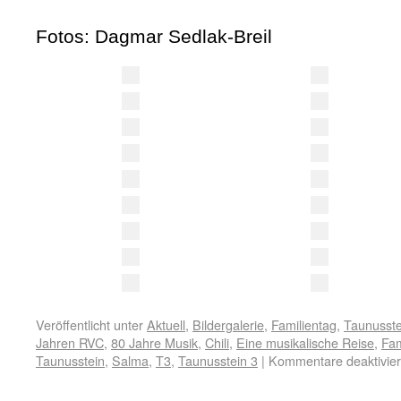
Fotos: Dagmar Sedlak-Breil
Veröffentlicht unter
Aktuell
,
Bildergalerie
,
Familientag
,
Taunusste
Jahren RVC
,
80 Jahre Musik
,
Chili
,
Eine musikalische Reise
,
Fam
Taunusstein
,
Salma
,
T3
,
Taunusstein 3
|
Kommentare deaktivier