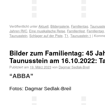
Veröffentlicht unter
Aktuell
,
Bildergalerie
,
Familientag
,
Taunusste
Jahren RVC
,
Eine musikalische Reise
,
Familienfest
,
Familientag
Taunusstein
,
Schlager auf der Piste
,
T1
,
Taunusstein 1
|
Kommen
Bilder zum Familientag: 45 J
Taunusstein am 16.10.2022: T
Publiziert am
19. März 2023
von
Dagmar Sedlak-Breil
“ABBA”
Fotos: Dagmar Sedlak-Breil