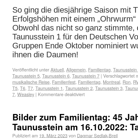
So ging die diesjährige Saison mit 
Erfolgshöhen mit einem „Ohrwurm“ 
Obwohl das nicht so ganz stimmte,
Taunusstein 1 für den Deutschen Vol
Gruppen Ende Oktober nominiert wu
ihnen die Daumen!
Veröffentlicht unter
Aktuell
,
Allgemein
,
Familientag
,
Taunusstein
Taunusstein 5
,
Taunusstein 6
,
Taunusstein 7
|
Verschlagwortet m
musikalische Reise
,
Familienfest
,
Familientag
,
Montreal
,
Ron
,
R
T5
,
T6
,
T7
,
Taunusstein 1
,
Taunusstein 2
,
Taunusstein 3
,
Taunus
7
,
Weasley
|
Kommentare deaktiviert
Bilder zum Familientag: 45 J
Taunusstein am 16.10.2022: T
Publiziert am
19. März 2023
von
Dagmar Sedlak-Breil