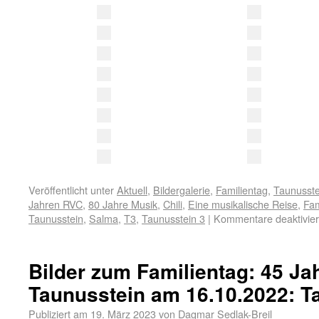
Veröffentlicht unter
Aktuell
,
Bildergalerie
,
Familientag
,
Taunusste
Jahren RVC
,
80 Jahre Musik
,
Chili
,
Eine musikalische Reise
,
Fam
Taunusstein
,
Salma
,
T3
,
Taunusstein 3
|
Kommentare deaktivier
Bilder zum Familientag: 45 J
Taunusstein am 16.10.2022: T
Publiziert am
19. März 2023
von
Dagmar Sedlak-Breil