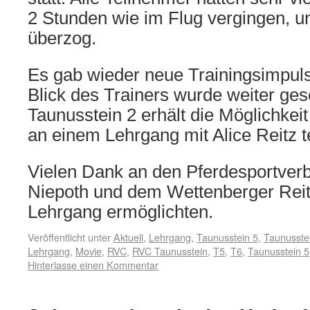
2 Stunden wie im Flug vergingen, 
überzog.
Es gab wieder neue Trainingsimpul
Blick des Trainers wurde weiter ge
Taunusstein 2 erhält die Möglichkei
an einem Lehrgang mit Alice Reitz 
Vielen Dank an den Pferdesportver
Niepoth und dem Wettenberger Reitv
Lehrgang ermöglichten.
Veröffentlicht unter
Aktuell
,
Lehrgang
,
Taunusstein 5
,
Taunusste
Lehrgang
,
Movie
,
RVC
,
RVC Taunusstein
,
T5
,
T6
,
Taunusstein 5
Hinterlasse einen Kommentar