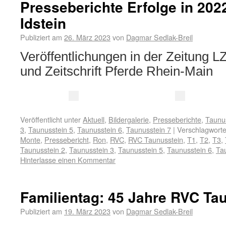
Presseberichte Erfolge in 2022
Idstein
Publiziert am
26. März 2023
von
Dagmar Sedlak-Breil
Veröffentlichungen in der Zeitung 
und Zeitschrift Pferde Rhein-Main
Veröffentlicht unter
Aktuell
,
Bildergalerie
,
Presseberichte
,
Taunu
3
,
Taunusstein 5
,
Taunusstein 6
,
Taunusstein 7
|
Verschlagworte
Monte
,
Pressebericht
,
Ron
,
RVC
,
RVC Taunusstein
,
T1
,
T2
,
T3
,
Taunusstein 2
,
Taunusstein 3
,
Taunusstein 5
,
Taunusstein 6
,
Ta
Hinterlasse einen Kommentar
Familientag: 45 Jahre RVC Ta
Publiziert am
19. März 2023
von
Dagmar Sedlak-Breil