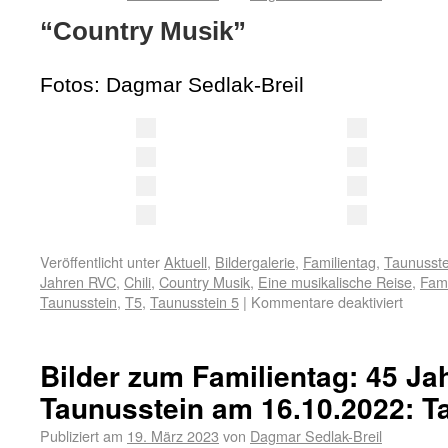
“Country Musik”
Fotos: Dagmar Sedlak-Breil
Veröffentlicht unter
Aktuell
,
Bildergalerie
,
Familientag
,
Taunusste
Jahren RVC
,
Chili
,
Country Musik
,
Eine musikalische Reise
,
Fami
Taunusstein
,
T5
,
Taunusstein 5
|
Kommentare deaktiviert
Bilder zum Familientag: 45 J
Taunusstein am 16.10.2022: T
Publiziert am
19. März 2023
von
Dagmar Sedlak-Breil