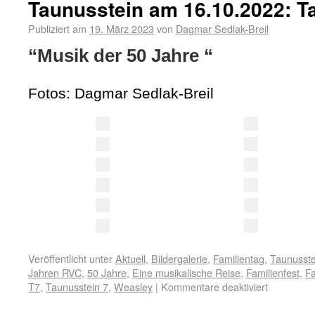
Taunusstein am 16.10.2022: T
Publiziert am
19. März 2023
von
Dagmar Sedlak-Breil
“Musik der 50 Jahre “
Fotos: Dagmar Sedlak-Breil
Veröffentlicht unter
Aktuell
,
Bildergalerie
,
Familientag
,
Taunusste
Jahren RVC
,
50 Jahre
,
Eine musikalische Reise
,
Familienfest
,
Fa
T7
,
Taunusstein 7
,
Weasley
|
Kommentare deaktiviert