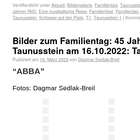
Veröffentlicht unter
Aktuell
,
Bildergalerie
,
Familientag
,
Taunusste
Jahren RVC
,
Eine musikalische Reise
,
Familienfest
,
Familientag
Taunusstein
,
Schlager auf der Piste
,
T1
,
Taunusstein 1
|
Kommen
Bilder zum Familientag: 45 J
Taunusstein am 16.10.2022: T
Publiziert am
19. März 2023
von
Dagmar Sedlak-Breil
“ABBA”
Fotos: Dagmar Sedlak-Breil