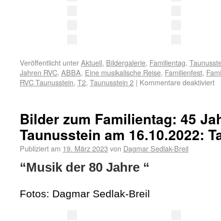
Veröffentlicht unter
Aktuell
,
Bildergalerie
,
Familientag
,
Taunusste
Jahren RVC
,
ABBA
,
Eine musikalische Reise
,
Familienfest
,
Fami
RVC Taunusstein
,
T2
,
Taunusstein 2
|
Kommentare deaktiviert
Bilder zum Familientag: 45 J
Taunusstein am 16.10.2022: T
Publiziert am
19. März 2023
von
Dagmar Sedlak-Breil
“Musik der 80 Jahre “
Fotos: Dagmar Sedlak-Breil