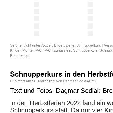
Veröffentlicht unter
Aktuell
,
Bildergalerie
,
Schnupperkurs
|
Versc
Kinder
,
Monte
,
RVC
,
RVC Taunusstein
,
Schnupperkurs
,
Schnupp
Kommentar
Schnupperkurs in den Herbstf
Publiziert am
26. März 2023
von
Dagmar Sedlak-Breil
Text und Fotos: Dagmar Sedlak-Brei
In den Herbstferien 2022 fand ein we
Schnupperkurs statt. Da nur vier K