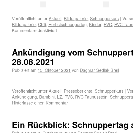
Veröffentlicht unter
Aktuell
,
Bildergalerie
,
Schnupperkurs
|
Versc
Bildergalerie
,
Chili
,
Herbstschnuppertag
,
Kinder
,
RVC
,
RVC Taun
Kommentare deaktiviert
Ankündigung vom Schnupper
28.08.2021
Publiziert am
15. Oktober 2021
von
Dagmar Sedlak-Breil
Veröffentlicht unter
Aktuell
,
Presseberichte
,
Schnupperkurs
|
Ver
Ankündigung
,
Bambini
,
LZ
,
RVC
,
RVC Taunusstein
,
Schnuppert
Hinterlasse einen Kommentar
Ein Rückblick: Schnuppertag 
Publiziert am
8. Oktober 2021
von
Dagmar Sedlak-Breil