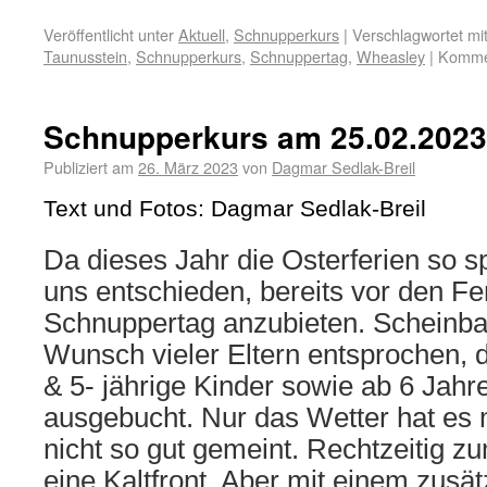
Veröffentlicht unter
Aktuell
,
Schnupperkurs
|
Verschlagwortet mi
Taunusstein
,
Schnupperkurs
,
Schnuppertag
,
Wheasley
|
Kommen
Schnupperkurs am 25.02.2023
Publiziert am
26. März 2023
von
Dagmar Sedlak-Breil
Text und Fotos: Dagmar Sedlak-Breil
Da dieses Jahr die Osterferien so s
uns entschieden, bereits vor den Fe
Schnuppertag anzubieten. Scheinba
Wunsch vieler Eltern entsprochen, d
& 5- jährige Kinder sowie ab 6 Jahr
ausgebucht. Nur das Wetter hat es 
nicht so gut gemeint. Rechtzeitig
eine Kaltfront. Aber mit einem zusät