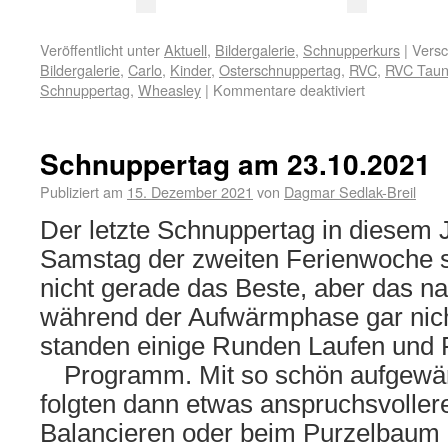
Veröffentlicht unter
Aktuell
,
Bildergalerie
,
Schnupperkurs
|
Versc
Bildergalerie
,
Carlo
,
Kinder
,
Osterschnuppertag
,
RVC
,
RVC Taun
Schnuppertag
,
Wheasley
|
Kommentare deaktiviert
Schnuppertag am 23.10.2021
Publiziert am
15. Dezember 2021
von
Dagmar Sedlak-Breil
Der letzte Schnuppertag in diesem 
Samstag der zweiten Ferienwoche s
nicht gerade das Beste, aber das n
während der Aufwärmphase gar nich
standen einige Runden Laufen und
Programm.
Mit so schön aufgew
folgten dann etwas anspruchsvolle
Balancieren oder beim Purzelbaum