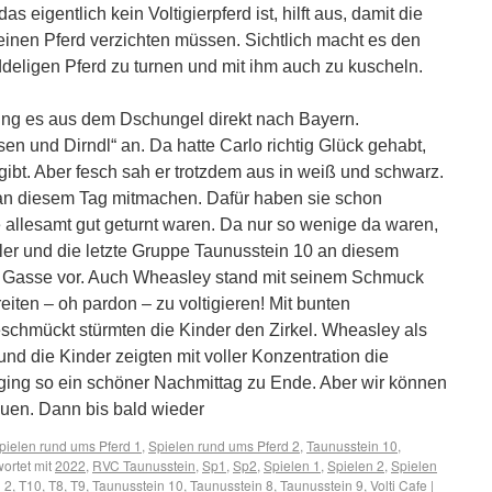
as eigentlich kein Voltigierpferd ist, hilft aus, damit die
f einen Pferd verzichten müssen. Sichtlich macht es den
deligen Pferd zu turnen und mit ihm auch zu kuscheln.
ing es aus dem Dschungel direkt nach Bayern.
en und Dirndl“ an. Da hatte Carlo richtig Glück gehabt,
 gibt. Aber fesch sah er trotzdem aus in weiß und schwarz.
an diesem Tag mitmachen. Dafür haben sie schon
 allesamt gut geturnt waren. Da nur so wenige da waren,
ler und die letzte Gruppe Taunusstein 10 an diesem
er Gasse vor. Auch Wheasley stand mit seinem Schmuck
eiten – oh pardon – zu voltigieren!
Mit bunten
chmückt stürmten die Kinder den Zirkel. Wheasley als
und die Kinder zeigten mit voller Konzentration die
 ging so ein schöner Nachmittag zu Ende. Aber wir können
euen. Dann bis bald wieder
pielen rund ums Pferd 1
,
Spielen rund ums Pferd 2
,
Taunusstein 10
,
ortet mit
2022
,
RVC Taunusstein
,
Sp1
,
Sp2
,
Spielen 1
,
Spielen 2
,
Spielen
 2
,
T10
,
T8
,
T9
,
Taunusstein 10
,
Taunusstein 8
,
Taunusstein 9
,
Volti Cafe
|