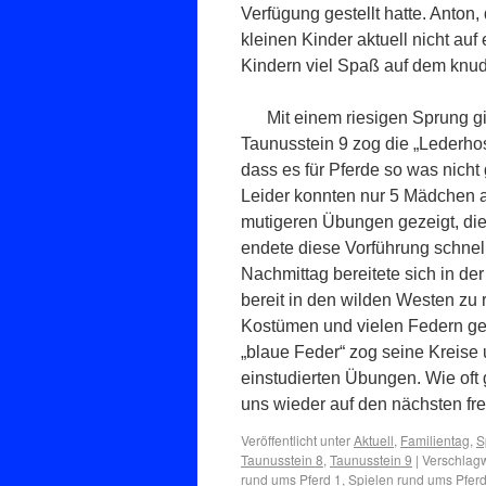
Verfügung gestellt hatte. Anton, d
kleinen Kinder aktuell nicht au
Kindern viel Spaß auf dem knud
Mit einem riesigen Sprung g
Taunusstein 9 zog die „Lederhos
dass es für Pferde so was nicht
Leider konnten nur 5 Mädchen 
mutigeren Übungen gezeigt, die
endete diese Vorführung schnel
Nachmittag bereitete sich in d
bereit in den wilden Westen zu r
Kostümen und vielen Federn ges
„blaue Feder“ zog seine Kreise 
einstudierten Übungen. Wie oft
uns wieder auf den nächsten fr
Veröffentlicht unter
Aktuell
,
Familientag
,
S
Taunusstein 8
,
Taunusstein 9
|
Verschlagw
rund ums Pferd 1
,
Spielen rund ums Pferd