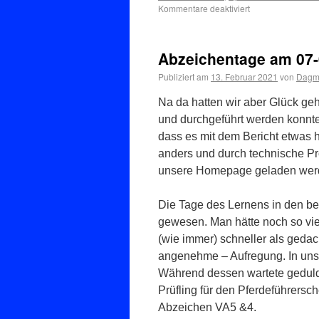
Kommentare deaktiviert
Abzeichentage am 07-
Publiziert am
13. Februar 2021
von
Dagma
Na da hatten wir aber Glück ge
und durchgeführt werden konnte
dass es mit dem Bericht etwas h
anders und durch technische Pr
unsere Homepage geladen werd
Die Tage des Lernens in den be
gewesen. Man hätte noch so vi
(wie immer) schneller als geda
angenehme – Aufregung. In unse
Während dessen wartete geduldig
Prüfling für den Pferdeführersch
Abzeichen VA5 &4.