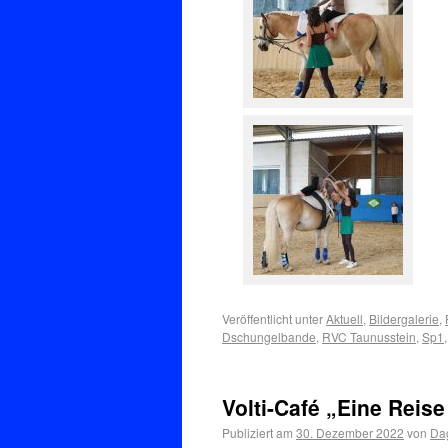
Veröffentlicht unter
Aktuell
,
Bildergalerie
,
Dschungelbande
,
RVC Taunusstein
,
Sp1
Volti-Café „Eine Reis
Publiziert am
30. Dezember 2022
von
Dag