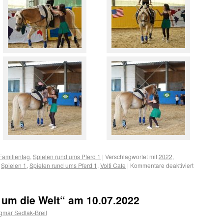
Familientag
,
Spielen rund ums Pferd 1
|
Verschlagwortet mit
2022
,
,
Spielen 1
,
Spielen rund ums Pferd 1
,
Volti Cafe
|
Kommentare deaktiviert
e um die Welt“ am 10.07.2022
mar Sedlak-Breil