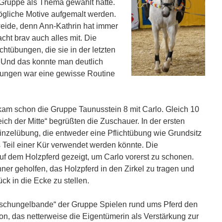
e Gruppe als Thema gewählt hatte.
mögliche Motive aufgemalt werden.
eide, denn Ann-Kathrin hat immer
cht brav auch alles mit.
Die
ichtübungen, die sie in der letzten
. Und das konnte man deutlich
bungen war eine gewisse Routine
kam schon die Gruppe Taunusstein 8 mit Carlo. Gleich 10
h der Mitte“ begrüßten die Zuschauer. In der ersten
inzelübung, die entweder eine Pflichtübung wie Grundsitz
s Teil einer Kür verwendet werden könnte.
Die
 dem Holzpferd gezeigt, um Carlo vorerst zu schonen.
er geholfen, das Holzpferd in den Zirkel zu tragen und
ck in die Ecke zu stellen.
schungelbande“ der Gruppe Spielen rund ums Pferd den
ton, das netterweise die Eigentümerin als Verstärkung zur