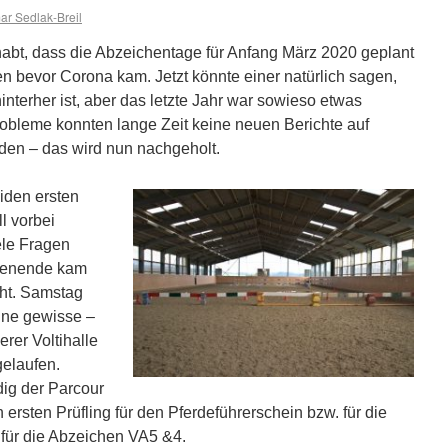
r Sedlak-Breil
habt, dass die Abzeichentage für Anfang März 2020 geplant
n bevor Corona kam. Jetzt könnte einer natürlich sagen,
interher ist, aber das letzte Jahr war sowieso etwas
obleme konnten lange Zeit keine neuen Berichte auf
en – das wird nun nachgeholt.
iden ersten
l vorbei
ele Fragen
henende kam
cht. Samstag
ine gewisse –
rer Voltihalle
elaufen.
ig der Parcour
n ersten Prüfling für den Pferdeführerschein bzw. für die
für die Abzeichen VA5 &4.