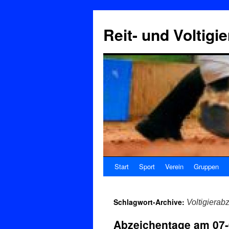
Reit- und Voltigi
Start
Sport
Verein
Gruppen
Schlagwort-Archive:
Voltigierab
Abzeichentage am 07-