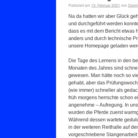
Publiziert am
13. Februar 2021
von
Dagma
Na da hatten wir aber Glück ge
und durchgeführt werden konnte
dass es mit dem Bericht etwas h
anders und durch technische Pr
unsere Homepage geladen werd
Die Tage des Lernens in den be
Monaten des Jahres sind schnel
gewesen. Man hätte noch so vi
gehabt, aber das Prüfungswoc
(wie immer) schneller als geda
früh morgens herrschte schon e
angenehme – Aufregung. In unse
wurden die Pferde zuerst warmg
Während dessen wartete geduld
in der weiteren Reithalle auf de
vorgeschriebene Stangenarbeit 