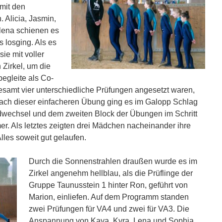
mit den
 Alicia, Jasmin,
alena schienen es
 losging. Als es
sie mit voller
 Zirkel, um die
egleite als Co-
esamt vier unterschiedliche Prüfungen angesetzt waren,
Nach dieser einfacheren Übung ging es im Galopp Schlag
dwechsel und dem zweiten Block der Übungen im Schritt
r. Als letztes zeigten drei Mädchen nacheinander ihre
les soweit gut gelaufen.
Durch die Sonnenstrahlen draußen wurde es im
Zirkel angenehm hellblau, als die Prüflinge der
Gruppe Taunusstein 1 hinter Ron, geführt von
Marion, einliefen. Auf dem Programm standen
zwei Prüfungen für VA4 und zwei für VA3. Die
Anspannung von Kaya, Kyra, Lena und Sophia