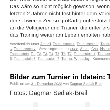
Das wäre so nicht möglich gewesen, wenn d
letzten 2 Jahren nicht fest hinter dem Ver
der schweren Zeit so großartig unterstützt
an die Voltigierer und Trainer, die unter 
das Training weiter am Leben erhalten ha
Veröffentlicht unter
Aktuell
,
Taunusstein 1
,
Taunusstein 2
,
Taunu
6
,
Taunusstein 7
|
Verschlagwortet mit
2022
,
Anton
,
Chili
,
Idstei
Taunusstein
,
T1
,
T2
,
T3
,
T4
,
T5
,
T6
,
T7
,
Taunusstein 1
,
Taunuss
5
,
Taunusstein 6
,
Taunusstein 7
,
Turnier
,
Wheasley
|
Kommentare
Bilder zum Turnier in Idstein:
Publiziert am
31. Dezember 2022
von
Dagmar Sedlak-Breil
Fotos: Dagmar Sedlak-Breil