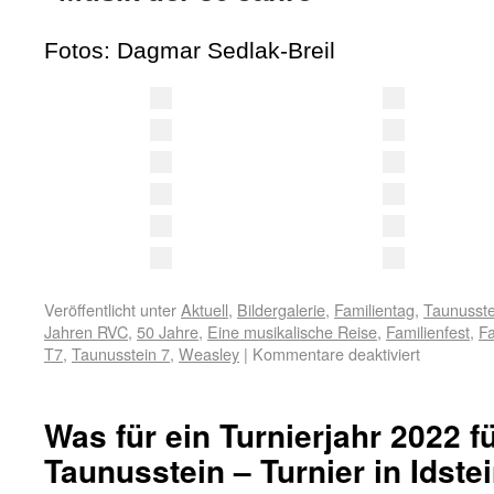
Fotos: Dagmar Sedlak-Breil
Veröffentlicht unter
Aktuell
,
Bildergalerie
,
Familientag
,
Taunusste
Jahren RVC
,
50 Jahre
,
Eine musikalische Reise
,
Familienfest
,
Fa
T7
,
Taunusstein 7
,
Weasley
|
Kommentare deaktiviert
Was für ein Turnierjahr 2022 f
Taunusstein – Turnier in Idste