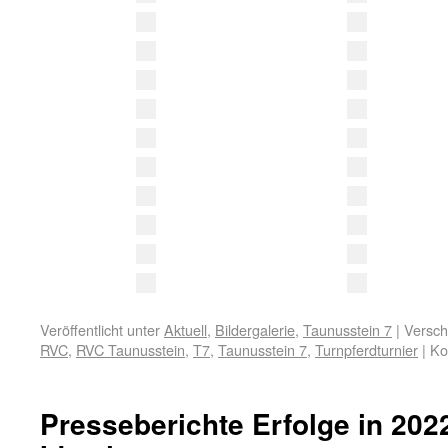
Veröffentlicht unter
Aktuell
,
Bildergalerie
,
Taunusstein 7
|
Versch
RVC
,
RVC Taunusstein
,
T7
,
Taunusstein 7
,
Turnpferdturnier
|
Ko
Presseberichte Erfolge in 2022