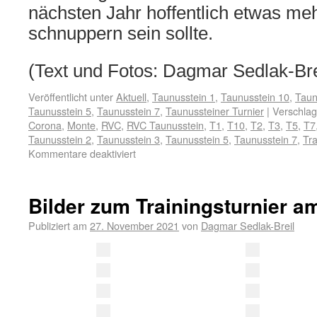
nächsten Jahr hoffentlich etwas meh
schnuppern sein sollte.
(Text und Fotos: Dagmar Sedlak-Bre
Veröffentlicht unter
Aktuell
,
Taunusstein 1
,
Taunusstein 10
,
Taun
Taunusstein 5
,
Taunusstein 7
,
Taunussteiner Turnier
|
Verschlag
Corona
,
Monte
,
RVC
,
RVC Taunusstein
,
T1
,
T10
,
T2
,
T3
,
T5
,
T7
Taunusstein 2
,
Taunusstein 3
,
Taunusstein 5
,
Taunusstein 7
,
Tra
Kommentare deaktiviert
Bilder zum Trainingsturnier a
Publiziert am
27. November 2021
von
Dagmar Sedlak-Breil