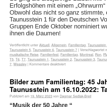
Erfolgshöhen mit einem „Ohrwurm“ 
Obwohl das nicht so ganz stimmte,
Taunusstein 1 für den Deutschen Vol
Gruppen Ende Oktober nominiert wu
ihnen die Daumen!
Veröffentlicht unter
Aktuell
,
Allgemein
,
Familientag
,
Taunusstein
Taunusstein 5
,
Taunusstein 6
,
Taunusstein 7
|
Verschlagwortet m
musikalische Reise
,
Familienfest
,
Familientag
,
Montreal
,
Ron
,
R
T5
,
T6
,
T7
,
Taunusstein 1
,
Taunusstein 2
,
Taunusstein 3
,
Taunus
7
,
Weasley
|
Kommentare deaktiviert
Bilder zum Familientag: 45 J
Taunusstein am 16.10.2022: T
Publiziert am
19. März 2023
von
Dagmar Sedlak-Breil
“Musik der 50 Jahre “