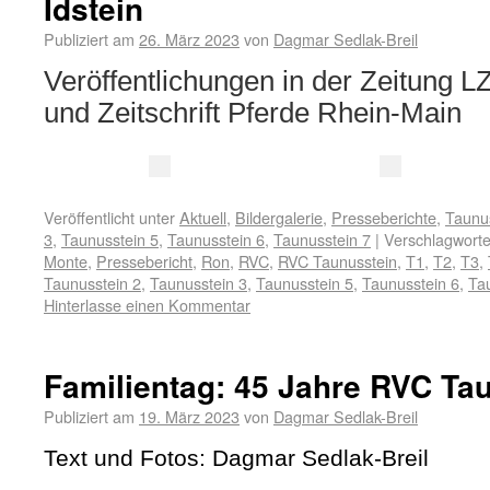
Idstein
Publiziert am
26. März 2023
von
Dagmar Sedlak-Breil
Veröffentlichungen in der Zeitung 
und Zeitschrift Pferde Rhein-Main
Veröffentlicht unter
Aktuell
,
Bildergalerie
,
Presseberichte
,
Taunu
3
,
Taunusstein 5
,
Taunusstein 6
,
Taunusstein 7
|
Verschlagworte
Monte
,
Pressebericht
,
Ron
,
RVC
,
RVC Taunusstein
,
T1
,
T2
,
T3
,
Taunusstein 2
,
Taunusstein 3
,
Taunusstein 5
,
Taunusstein 6
,
Ta
Hinterlasse einen Kommentar
Familientag: 45 Jahre RVC Ta
Publiziert am
19. März 2023
von
Dagmar Sedlak-Breil
Text und Fotos: Dagmar Sedlak-Breil