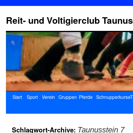
Reit- und Voltigierclub Taunus
Start
Sport
Verein
Gruppen
Pferde
Schnupperkurse
T
Schlagwort-Archive:
Taunusstein 7