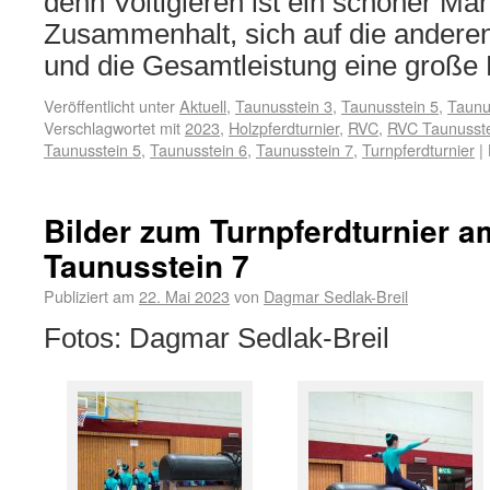
denn Voltigieren ist ein schöner Ma
Zusammenhalt, sich auf die andere
und die Gesamtleistung eine große R
Veröffentlicht unter
Aktuell
,
Taunusstein 3
,
Taunusstein 5
,
Taunu
Verschlagwortet mit
2023
,
Holzpferdturnier
,
RVC
,
RVC Taunusst
Taunusstein 5
,
Taunusstein 6
,
Taunusstein 7
,
Turnpferdturnier
|
Bilder zum Turnpferdturnier a
Taunusstein 7
Publiziert am
22. Mai 2023
von
Dagmar Sedlak-Breil
Fotos: Dagmar Sedlak-Breil