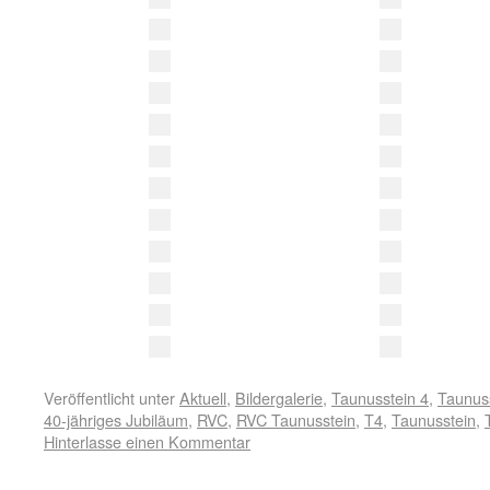
Veröffentlicht unter
Aktuell
,
Bildergalerie
,
Taunusstein 4
,
Taunuss
40-jähriges Jubiläum
,
RVC
,
RVC Taunusstein
,
T4
,
Taunusstein
,
Hinterlasse einen Kommentar