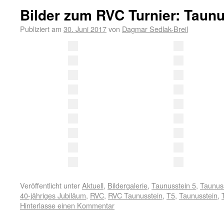
Bilder zum RVC Turnier: Taunu
Publiziert am
30. Juni 2017
von
Dagmar Sedlak-Breil
Veröffentlicht unter
Aktuell
,
Bildergalerie
,
Taunusstein 5
,
Taunuss
40-jähriges Jubiläum
,
RVC
,
RVC Taunusstein
,
T5
,
Taunusstein
,
Hinterlasse einen Kommentar