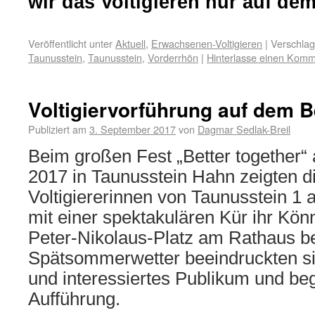
wir das Voltigieren nur auf de
Veröffentlicht unter
Aktuell
,
Erwachsenen-Voltigieren
|
Verschlag
Taunusstein
,
Taunusstein
,
Vorderrhön
|
Hinterlasse einen Komm
Voltigiervorführung auf dem 
Publiziert am
3. September 2017
von
Dagmar Sedlak-Breil
Beim großen Fest „Better together“
2017 in Taunusstein Hahn zeigten d
Voltigiererinnen von Taunusstein 1 
mit einer spektakulären Kür ihr Kön
Peter-Nikolaus-Platz am Rathaus be
Spätsommerwetter beeindruckten si
und interessiertes Publikum und bege
Aufführung.