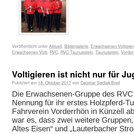
Veröffentlicht unter
Aktuell
,
Bildergalerie
,
Erwachsenen-Voltigier
Erwachsenen-Volti
,
RVC
,
RVC Taunusstein
,
Taunusstein
,
Vorder
Voltigieren ist nicht nur für J
Publiziert am
18. Oktober 2017
von
Dagmar Sedlak-Breil
Die Erwachsenen-Gruppe des RVC 
Nennung für ihr erstes Holzpferd-Tu
Fahrverein Vorderrhön in Künzell ab
war es, dass zwei weitere Gruppen,
Altes Eisen“ und „Lauterbacher Stro