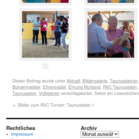
Dieser Beitrag wurde unter
Aktuell
,
Bildergalerie
,
Taunussteiner 
Bürgermeister
,
Ehrennadel
,
Ehrung Ruhland
,
RVC Taunusstein
Taunusstein
,
Voltigieren
verschlagwortet. Setze ein Lesezeiche
←
Bilder zum RVC Turnier: Taunusstein 1
Rechtliches
Archiv
Impressum