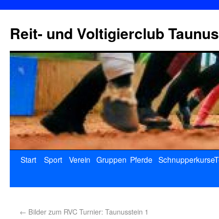
Reit- und Voltigierclub Taunus
Start
Sport
Verein
Gruppen
Pferde
Schnupperkurse
T
←
Bilder zum RVC Turnier: Taunusstein 1