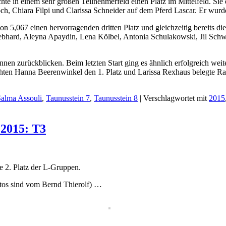
ichte in einem sehr großen Teilnehmerfeld einen Platz im Mittelfeld. Si
h, Chiara Filpi und Clarissa Schneider auf dem Pferd Lascar. Er wurd
on 5,067 einen hervorragenden dritten Platz und gleichzeitig bereits di
e Gebhard, Aleyna Apaydin, Lena Kölbel, Antonia Schulakowski, Jil Sc
innen zurückblicken. Beim letzten Start ging es ähnlich erfolgreich we
ichten Hanna Beerenwinkel den 1. Platz und Larissa Rexhaus belegte Rang
alma Assouli
,
Taunusstein 7
,
Taunusstein 8
|
Verschlagwortet mit
2015
 2015: T3
e 2. Platz der L-Gruppen.
otos sind vom Bernd Thierolf) …