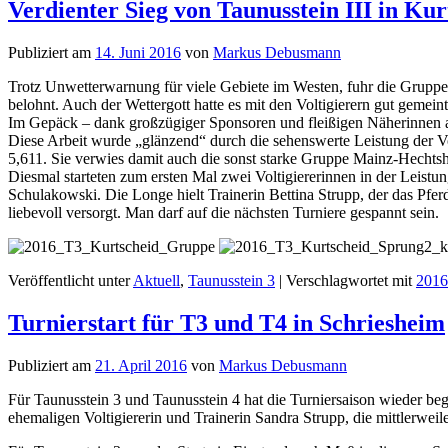
Verdienter Sieg von Taunusstein III in Kur
Publiziert am
14. Juni 2016
von
Markus Debusmann
Trotz Unwetterwarnung für viele Gebiete im Westen, fuhr die Gruppe
belohnt. Auch der Wettergott hatte es mit den Voltigierern gut gemei
Im Gepäck – dank großzügiger Sponsoren und fleißigen Näherinnen aus
Diese Arbeit wurde „glänzend“ durch die sehenswerte Leistung der Vol
5,611. Sie verwies damit auch die sonst starke Gruppe Mainz-Hechtsh
Diesmal starteten zum ersten Mal zwei Voltigiererinnen in der Leist
Schulakowski. Die Longe hielt Trainerin Bettina Strupp, der das Pf
liebevoll versorgt. Man darf auf die nächsten Turniere gespannt sein.
Veröffentlicht unter
Aktuell
,
Taunusstein 3
|
Verschlagwortet mit
2016
Turnierstart für T3 und T4 in Schriesheim
Publiziert am
21. April 2016
von
Markus Debusmann
Für Taunusstein 3 und Taunusstein 4 hat die Turniersaison wieder b
ehemaligen Voltigiererin und Trainerin Sandra Strupp, die mittlerweile