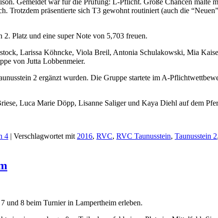
ison. Gemeldet war für die Prüfung: L-Pflicht. Große Chancen malte man
eich. Trotzdem präsentierte sich T3 gewohnt routiniert (auch die “Neu
n 2. Platz und eine super Note von 5,703 freuen.
stock, Larissa Köhncke, Viola Breil, Antonia Schulakowski, Mia Kais
uppe von Jutta Lobbenmeier.
unusstein 2 ergänzt wurden. Die Gruppe startete im A-Pflichtwettbewer
iese, Luca Marie Döpp, Lisanne Saliger und Kaya Diehl auf dem Pfer
n 4
|
Verschlagwortet mit
2016
,
RVC
,
RVC Taunusstein
,
Taunusstein 2
im
 7 und 8 beim Turnier in Lampertheim erleben.