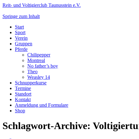
Reit- und Voltigierclub Taunusstein e.V.
Springe zum Inhalt
Start
Sport
Verein
Gruppen
Pferde
Chilipepper
Montreal
No father’s boy
Theo
Weasley 14
Schnupperkurse
Termine
Standort
Kontakt
Anmeldung und Formulare
Shop
Schlagwort-Archive:
Voltigiertu