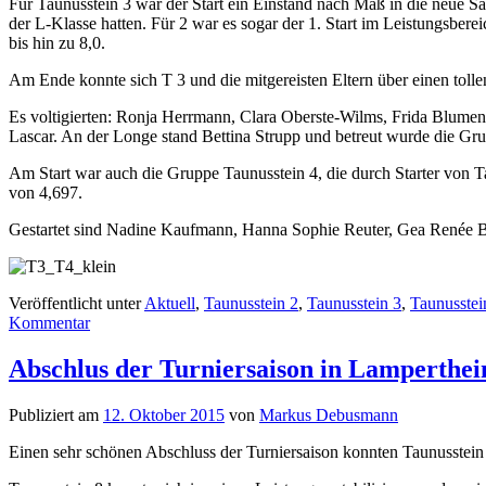
Für Taunusstein 3 war der Start ein Einstand nach Maß in die neue Sa
der L-Klasse hatten. Für 2 war es sogar der 1. Start im Leistungsber
bis hin zu 8,0.
Am Ende konnte sich T 3 und die mitgereisten Eltern über einen tolle
Es voltigierten: Ronja Herrmann, Clara Oberste-Wilms, Frida Blumen
Lascar. An der Longe stand Bettina Strupp und betreut wurde die Gr
Am Start war auch die Gruppe Taunusstein 4, die durch Starter von Ta
von 4,697.
Gestartet sind Nadine Kaufmann, Hanna Sophie Reuter, Gea Renée Br
Veröffentlicht unter
Aktuell
,
Taunusstein 2
,
Taunusstein 3
,
Taunusstei
Kommentar
Abschlus der Turniersaison in Lamperthe
Publiziert am
12. Oktober 2015
von
Markus Debusmann
Einen sehr schönen Abschluss der Turniersaison konnten Taunusstein