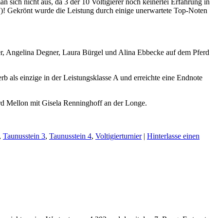
 sich nicht aus, da 3 der 10 Voltigierer noch keinerlei Erfahrung in
en”)! Gekrönt wurde die Leistung durch einige unerwartete Top-Noten
er, Angelina Degner, Laura Bürgel und Alina Ebbecke auf dem Pferd
b als einzige in der Leistungsklasse A und erreichte eine Endnote
d Mellon mit Gisela Renninghoff an der Longe.
,
Taunusstein 3
,
Taunusstein 4
,
Voltigierturnier
|
Hinterlasse einen