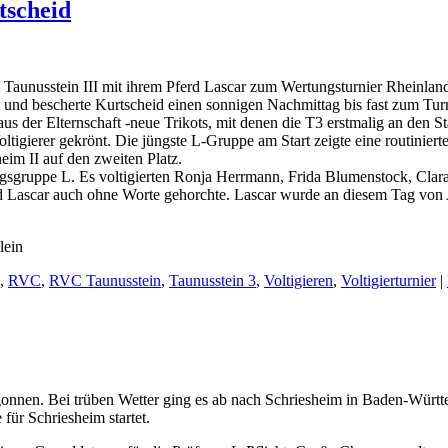
tscheid
 Taunusstein III mit ihrem Pferd Lascar zum Wertungsturnier Rheinlan
nt und bescherte Kurtscheid einen sonnigen Nachmittag bis fast zum Tur
 der Elternschaft -neue Trikots, mit denen die T3 erstmalig an den St
tigierer gekrönt. Die jüngste L-Gruppe am Start zeigte eine routiniert
eim II auf den zweiten Platz.
ungsgruppe L. Es voltigierten Ronja Herrmann, Frida Blumenstock, Cla
erd Lascar auch ohne Worte gehorchte. Lascar wurde an diesem Tag vo
,
RVC
,
RVC Taunusstein
,
Taunusstein 3
,
Voltigieren
,
Voltigierturnier
|
egonnen. Bei trüben Wetter ging es ab nach Schriesheim in Baden-Würt
 für Schriesheim startet.