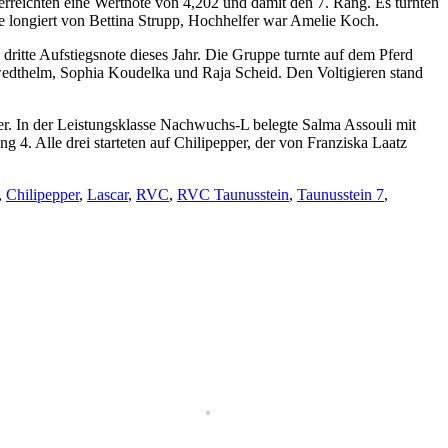
e erreichten eine Wertnote von 4,202 und damit den 7. Rang. Es turnten
e longiert von Bettina Strupp, Hochhelfer war Amelie Koch.
e dritte Aufstiegsnote dieses Jahr. Die Gruppe turnte auf dem Pferd
hwedthelm, Sophia Koudelka und Raja Scheid. Den Voltigieren stand
iter. In der Leistungsklasse Nachwuchs-L belegte Salma Assouli mit
 4. Alle drei starteten auf Chilipepper, der von Franziska Laatz
,
Chilipepper
,
Lascar
,
RVC
,
RVC Taunusstein
,
Taunusstein 7
,