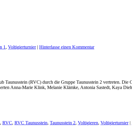
n 1
,
Voltigierturnier
|
Hinterlasse einen Kommentar
lub Taunusstein (RVC) durch die Gruppe Taunusstein 2 vertreten. Die G
ltigierten Anna-Marie Klink, Melanie Klämke, Antonia Sastedt, Kaya D
,
RVC
,
RVC Taunusstein
,
Taunusstein 2
,
Voltigieren
,
Voltigierturnier
|