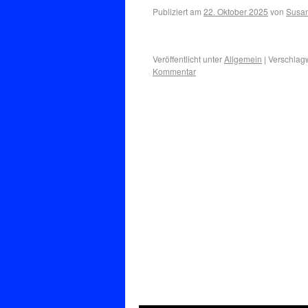
Publiziert am
22. Oktober 2025
von
Susan
Veröffentlicht unter
Allgemein
|
Verschlagw
Kommentar