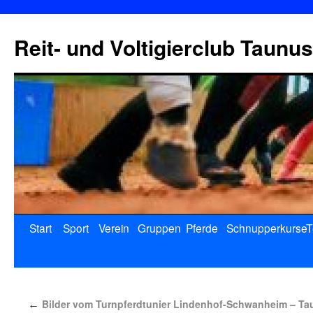
Reit- und Voltigierclub Taunus
Start
Sport
Verein
Gruppen
Pferde
Schnupperkurse
T
Bilder vom Turnpferdtunier Lindenhof-Schwanheim – Ta
←