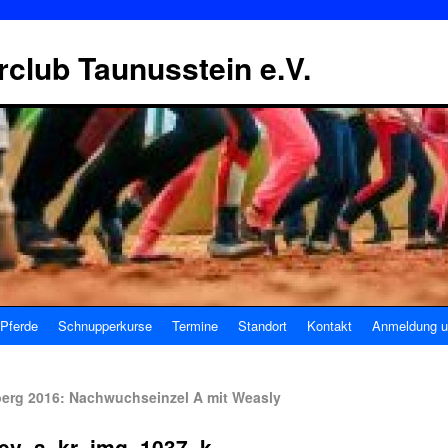
erclub Taunusstein e.V.
Pferde
Schnupperkurse
Termine
Standort
Kontakt
Anmeldung u
berg 2016: Nachwuchseinzel A mit Weasly
ev_a_kr_img_1037_k