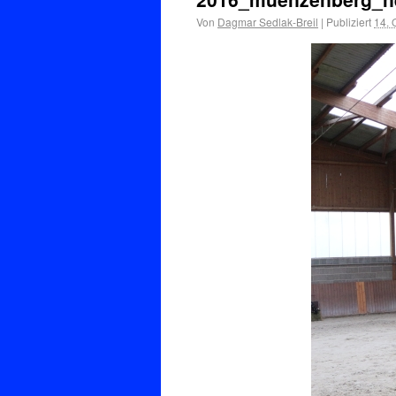
Von
Dagmar Sedlak-Breil
|
Publiziert
14. 