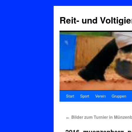
Reit- und Voltigi
Start
Sport
Verein
Gruppen
Bilder zum Turnier in Münzen
←
2016_muenzenberg_n