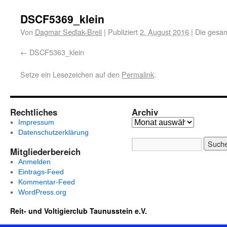
DSCF5369_klein
Von
Dagmar Sedlak-Breil
|
Publiziert
2. August 2016
|
Die gesam
DSCF5363_klein
Setze ein Lesezeichen auf den
Permalink
.
Rechtliches
Archiv
Impressum
Datenschutzerklärung
Mitgliederbereich
Anmelden
Eintrags-Feed
Kommentar-Feed
WordPress.org
Reit- und Voltigierclub Taunusstein e.V.