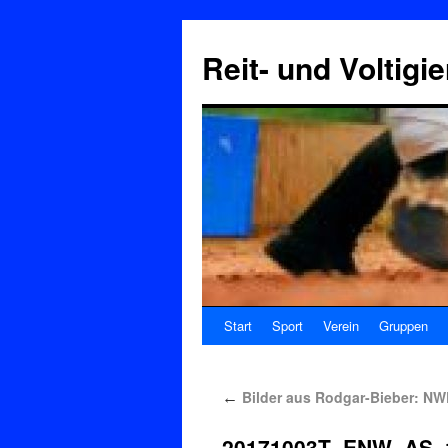
Reit- und Voltigi
Start
Sport
Verein
Gruppen
Bilder aus Rodgar-Bieber: NW
←
20171003T_ENW_AS_