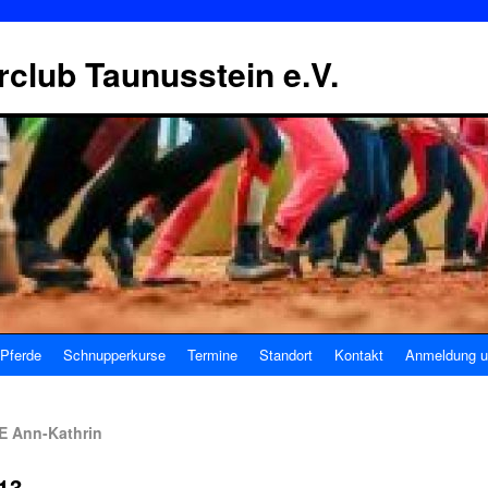
erclub Taunusstein e.V.
Pferde
Schnupperkurse
Termine
Standort
Kontakt
Anmeldung u
E Ann-Kathrin
13