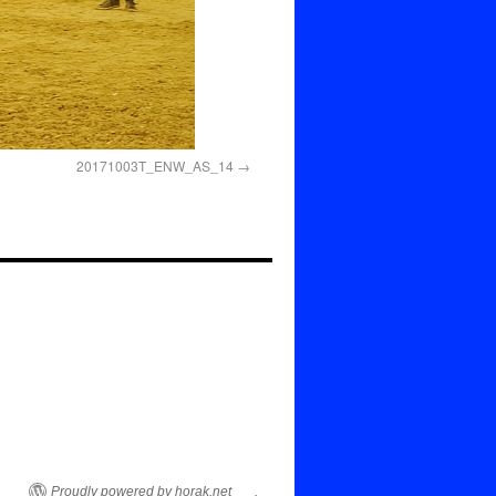
20171003T_ENW_AS_14
Proudly powered by horak.net___.