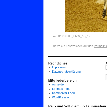
20171003T_ENW_AS_12
Setze ein Lesezeichen auf den
Permalink
Rechtliches
Impressum
Datenschutzerklärung
Mitgliederbereich
Anmelden
Eintrags-Feed
Kommentar-Feed
WordPress.org
Reit- und Voltigierclub Taunusstein 