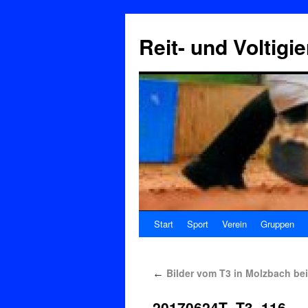
Reit- und Voltigi
Start
Sport
Verein
Gruppen
Bilder vom T3 in Molzbach be
←
20170624T_T3_116