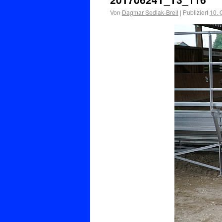
Von
Dagmar Sedlak-Breil
|
Publiziert
10. 