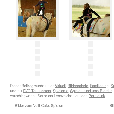
Dieser Beitrag wurde unter
Aktuell
,
Bildergalerie
,
Familientag
,
S
und mit
RVC Taunusstein
,
Spielen 2
,
Spielen rund ums Pferd 2
,
verschlagwortet. Setze ein Lesezeichen auf den
Permalink
.
←
Bilder zum Volti-Café: Spielen 1
Bi