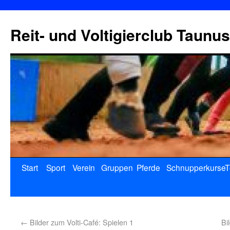
Reit- und Voltigierclub Taunus
Start
Sport
Verein
Gruppen
Pferde
Schnupperkurse
T
←
Bilder zum Volti-Café: Spielen 1
Bi