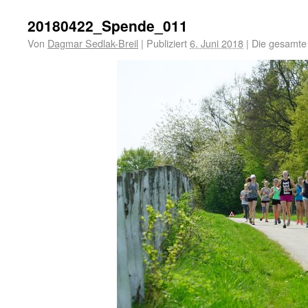
20180422_Spende_011
Von
Dagmar Sedlak-Breil
|
Publiziert
6. Juni 2018
|
Die gesamte