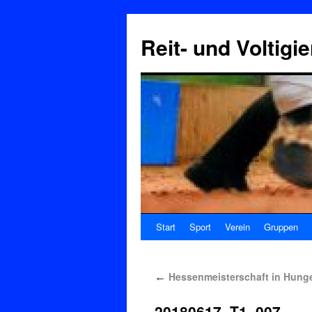
Reit- und Voltigi
Start
Sport
Verein
Gruppen
Hessenmeisterschaft in Hung
←
20180617_T1_007