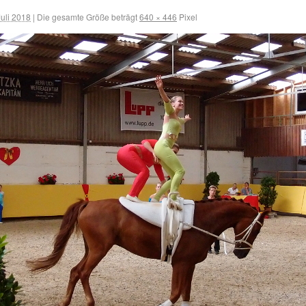
Juli 2018
|
Die gesamte Größe beträgt
640 × 446
Pixel