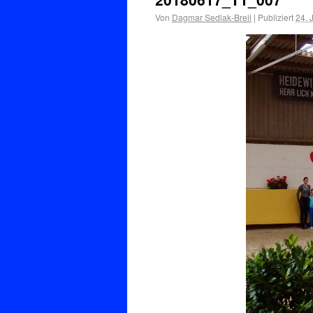
Von
Dagmar Sedlak-Breil
|
Publiziert
24. 