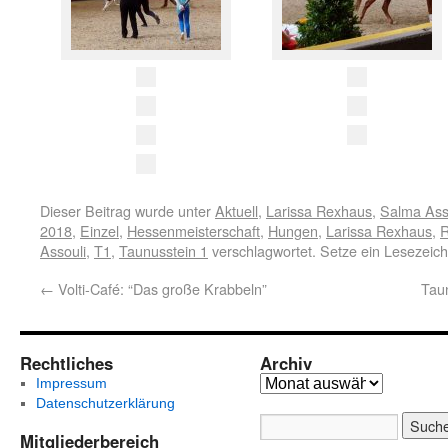
Dieser Beitrag wurde unter
Aktuell
,
Larissa Rexhaus
,
Salma Ass
2018
,
Einzel
,
Hessenmeisterschaft
,
Hungen
,
Larissa Rexhaus
,
Assouli
,
T1
,
Taunusstein 1
verschlagwortet. Setze ein Lesezeic
←
Volti-Café: “Das große Krabbeln”
Tau
Rechtliches
Archiv
Impressum
Datenschutzerklärung
Mitgliederbereich