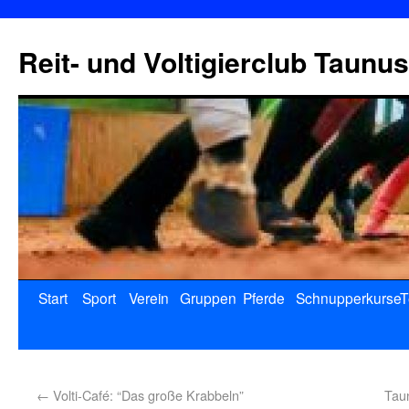
Reit- und Voltigierclub Taunus
Start
Sport
Verein
Gruppen
Pferde
Schnupperkurse
T
←
Volti-Café: “Das große Krabbeln”
Tau