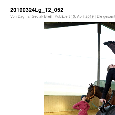
20190324Lg_T2_052
Von
Dagmar Sedlak-Breil
|
Publiziert
10. April 2019
|
Die gesamt