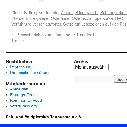
Dieser Beitrag wurde unter
Aktuell
,
Bildergalerie
,
Schnupperkur
Pferde
,
Bildergalerie
,
Osterhase
,
Osternschnupperkurse
,
RVC
,
Vorführung
verschlagwortet. Setze ein Lesezeichen auf den
Per
←
Presseberichte zum Lindenhofer Turnpferd-
Turnier
Rechtliches
Archiv
Impressum
Datenschutzerklärung
Mitgliederbereich
Anmelden
Eintrags-Feed
Kommentar-Feed
WordPress.org
Reit- und Voltigierclub Taunusstein e.V.