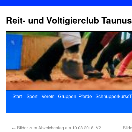
Reit- und Voltigierclub Taunus
Start
Sport
Verein
Gruppen
Pferde
Schnupperkurse
T
←
Bilder zum Abzeichentag am 10.03.2018: V2
Bild