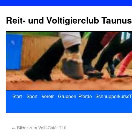
Reit- und Voltigierclub Taunus
Start
Sport
Verein
Gruppen
Pferde
Schnupperkurse
T
←
Bilder zum Volti-Café: T10