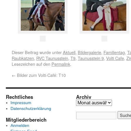
Dieser Beitrag wurde unter
Aktuell
,
Bildergalerie
,
Familientag
,
T
Raubkatzen
,
RVC Taunusstein
,
T9
,
Taunusstein 9
,
Volti Cafe
,
Zi
Lesezeichen auf den
Permalink
.
←
Bilder zum Volti-Café: T10
Rechtliches
Archiv
Impressum
Datenschutzerklärung
Mitgliederbereich
Anmelden