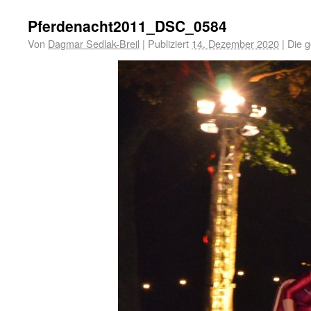
Pferdenacht2011_DSC_0584
Von
Dagmar Sedlak-Breil
|
Publiziert
14. Dezember 2020
|
Die g