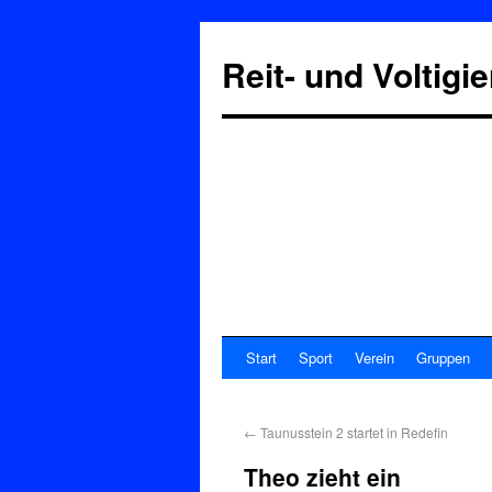
Reit- und Voltigi
Start
Sport
Verein
Gruppen
←
Taunusstein 2 startet in Redefin
Theo zieht ein