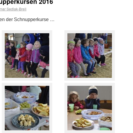
nupperkursen 2016
ar Sedlak-Breil
nen der Schnupperkurse …