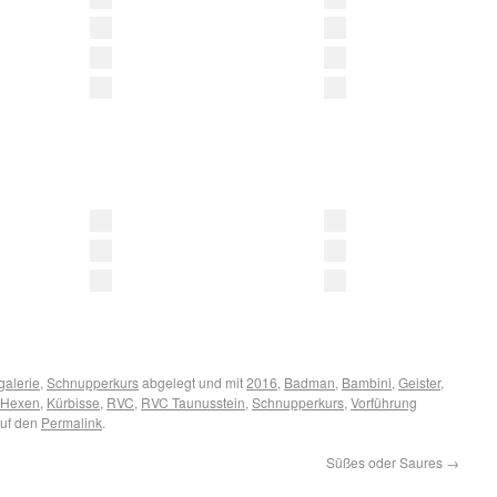
galerie
,
Schnupperkurs
abgelegt und mit
2016
,
Badman
,
Bambini
,
Geister
,
Hexen
,
Kürbisse
,
RVC
,
RVC Taunusstein
,
Schnupperkurs
,
Vorführung
auf den
Permalink
.
Süßes oder Saures
→