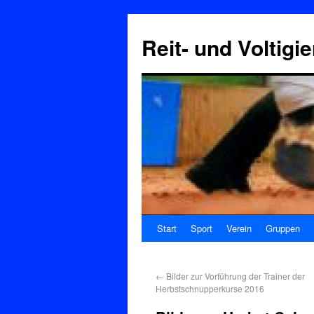
Reit- und Voltigi
Start
Sport
Verein
Gruppen
←
Bilder zur Vorführung der Trainer der
Herbstschnupperkurse 2016