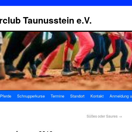
erclub Taunusstein e.V.
Pferde
Schnupperkurse
Termine
Standort
Kontakt
Anmeldung u
Süßes oder Saures
→