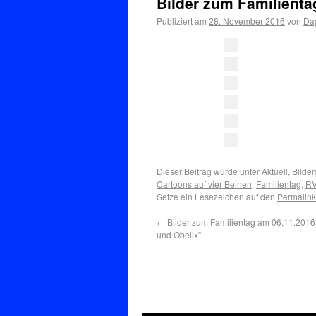
Bilder zum Familienta
Publiziert am
28. November 2016
von
Dag
Dieser Beitrag wurde unter
Aktuell
,
Bilder
Cartoons auf vier Beinen
,
Familientag
,
R
Setze ein Lesezeichen auf den
Permalink
←
Bilder zum Familientag am 06.11.2016: 
und Obelix”