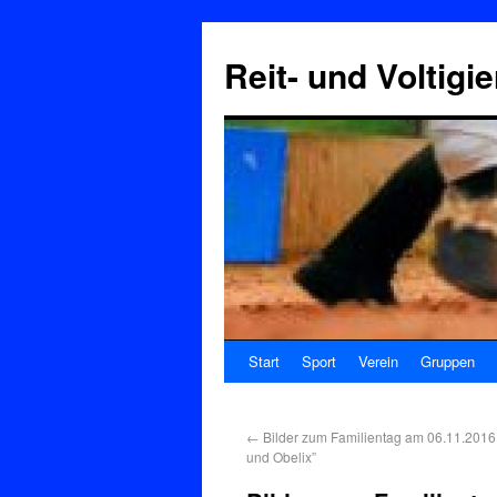
Reit- und Voltigi
Start
Sport
Verein
Gruppen
←
Bilder zum Familientag am 06.11.2016: 
und Obelix”