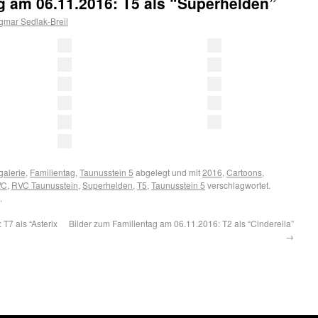
g am 06.11.2016: T5 als “Superhelden”
mar Sedlak-Breil
galerie
,
Familientag
,
Taunusstein 5
abgelegt und mit
2016
,
Cartoons
,
VC
,
RVC Taunusstein
,
Superhelden
,
T5
,
Taunusstein 5
verschlagwortet.
.
T7 als “Asterix
Bilder zum Familientag am 06.11.2016: T2 als “Cinderella”
→