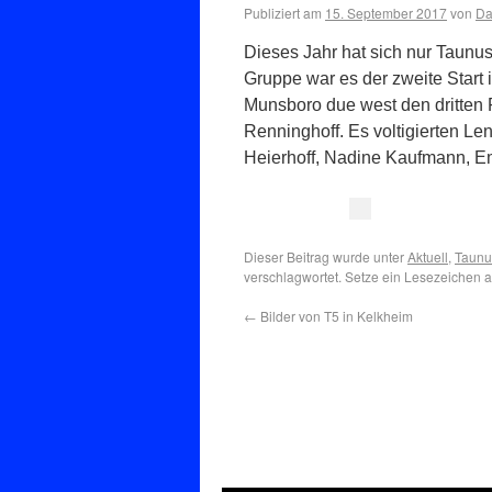
Publiziert am
15. September 2017
von
Da
Dieses Jahr hat sich nur Taunu
Gruppe war es der zweite Start 
Munsboro due west den dritten P
Renninghoff. Es voltigierten L
Heierhoff, Nadine Kaufmann, E
Dieser Beitrag wurde unter
Aktuell
,
Taunu
verschlagwortet. Setze ein Lesezeichen 
←
Bilder von T5 in Kelkheim