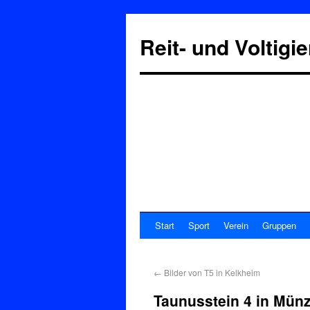
Reit- und Voltigi
Start
Sport
Verein
Gruppen
←
Bilder von T5 in Kelkheim
Taunusstein 4 in Mün