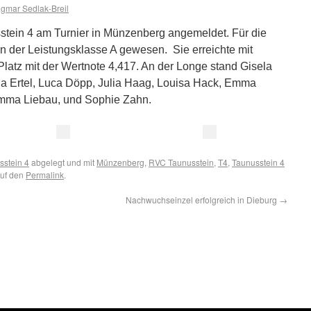
gmar Sedlak-Breil
sstein 4 am Turnier in Münzenberg angemeldet. Für die
in der Leistungsklasse A gewesen. Sie erreichte mit
latz mit der Wertnote 4,417. An der Longe stand Gisela
ena Ertel, Luca Döpp, Julia Haag, Louisa Hack, Emma
mma Liebau, und Sophie Zahn.
sstein 4
abgelegt und mit
Münzenberg
,
RVC Taunusstein
,
T4
,
Taunusstein 4
auf den
Permalink
.
Nachwuchseinzel erfolgreich in Dieburg
→