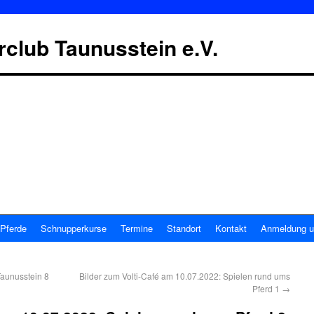
erclub Taunusstein e.V.
Pferde
Schnupperkurse
Termine
Standort
Kontakt
Anmeldung u
Taunusstein 8
Bilder zum Volti-Café am 10.07.2022: Spielen rund ums
Pferd 1
→