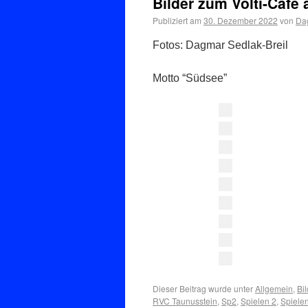
Bilder zum Volti-Café
Publiziert am
30. Dezember 2022
von
Dag
Fotos: Dagmar Sedlak-Breil
Motto “Südsee”
Dieser Beitrag wurde unter
Allgemein
,
Bi
RVC Taunusstein
,
Sp2
,
Spielen 2
,
Spiele