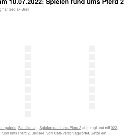
 am 10.07.2022: Spielen rund ums Pferd 2
mar Sedlak-Breil
ldergalerie
,
Familientag
,
Spielen rund ums Pferd 2
abgelegt und mit
022
,
n rund ums Pferd 2
,
Südsee
,
Volti Cafe
verschlagwortet. Setze ein