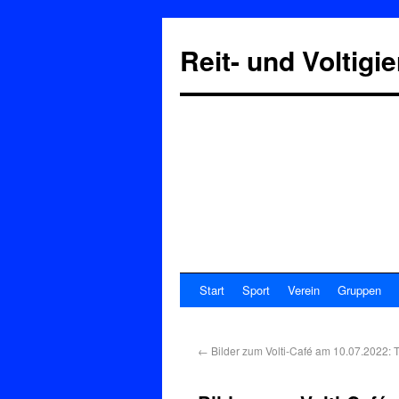
Reit- und Voltigi
Start
Sport
Verein
Gruppen
←
Bilder zum Volti-Café am 10.07.2022: 