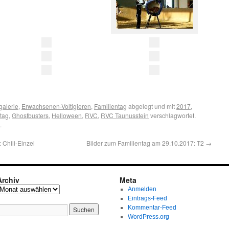
galerie
,
Erwachsenen-Voltigieren
,
Familientag
abgelegt und mit
2017
,
tag
,
Ghostbusters
,
Helloween
,
RVC
,
RVC Taunusstein
verschlagwortet.
.
 Chili-Einzel
Bilder zum Familientag am 29.10.2017: T2
→
Archiv
Meta
Anmelden
Eintrags-Feed
Kommentar-Feed
WordPress.org