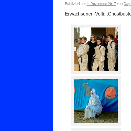
Publiziert am
4. Dezember 2017
von
Dagm
Erwachsenen-Volti: „Ghostbuste