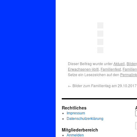
Dieser Beitrag wurde unter
Aktuell
,
Bilder
Erwachsenen-Volti
,
Familienfest
,
Familien
Setze ein Lesezeichen auf den
Permalink
←
Bilder zum Familientag am 29.10.2017:
Rechtliches
Impressum
Datenschutzerklärung
Mitgliederbereich
Anmelden