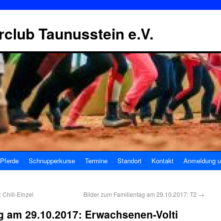
erclub Taunusstein e.V.
Pferde
Schnupperkurse
Termine
Standort
Kontakt
Anmeldung u
 Chili-Einzel
Bilder zum Familientag am 29.10.2017: T2
→
g am 29.10.2017: Erwachsenen-Volti