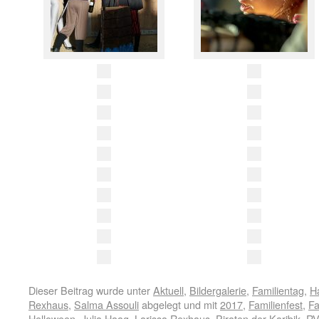
Dieser Beitrag wurde unter
Aktuell
,
Bildergalerie
,
Familientag
,
H
Rexhaus
,
Salma Assouli
abgelegt und mit
2017
,
Familienfest
,
Fa
Helloween
,
Julia Haag
,
Larissa Rexhaus
,
Piraten der Karibik
,
R