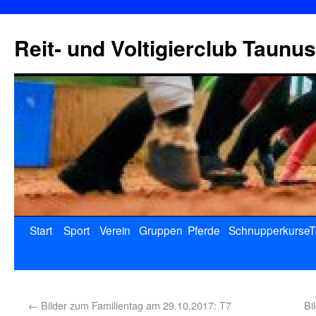
Reit- und Voltigierclub Taunus
Start
Sport
Verein
Gruppen
Pferde
Schnupperkurse
T
←
Bilder zum Familientag am 29.10.2017: T7
Bi