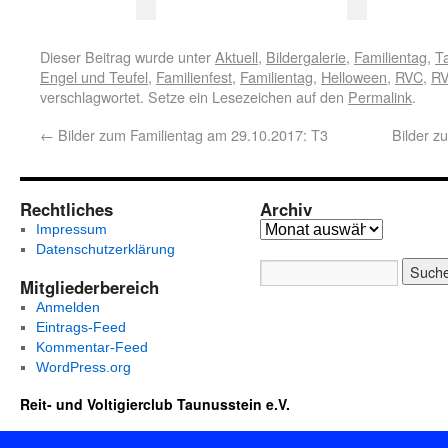
Dieser Beitrag wurde unter
Aktuell
,
Bildergalerie
,
Familientag
,
T
Engel und Teufel
,
Familienfest
,
Familientag
,
Helloween
,
RVC
,
RV
verschlagwortet. Setze ein Lesezeichen auf den
Permalink
.
←
Bilder zum Familientag am 29.10.2017: T3
Bilder z
Rechtliches
Archiv
Impressum
Datenschutzerklärung
Mitgliederbereich
Anmelden
Eintrags-Feed
Kommentar-Feed
WordPress.org
Reit- und Voltigierclub Taunusstein e.V.