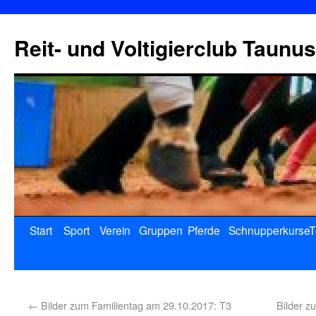
Reit- und Voltigierclub Taunus
Start
Sport
Verein
Gruppen
Pferde
Schnupperkurse
T
←
Bilder zum Familientag am 29.10.2017: T3
Bilder z