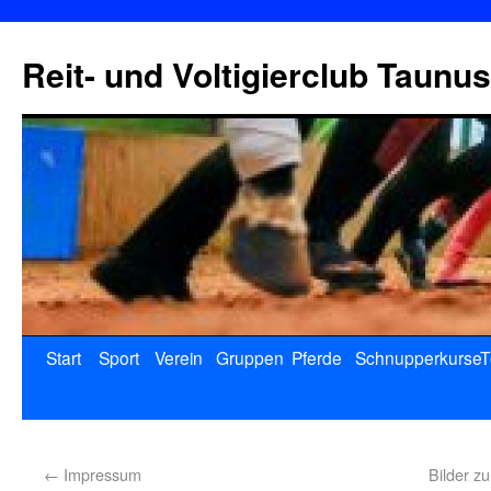
Reit- und Voltigierclub Taunus
Start
Sport
Verein
Gruppen
Pferde
Schnupperkurse
T
←
Impressum
Bilder z