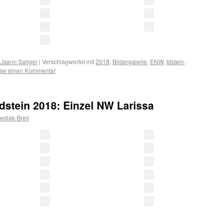
Lisann Saliger
|
Verschlagwortet mit
2018
,
Bildergalerie
,
ENW
,
Idstein
,
sse einen Kommentar
Idstein 2018: Einzel NW Larissa
dlak-Breil