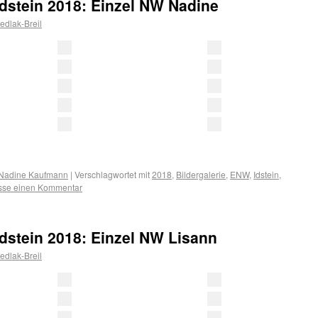
Idstein 2018: Einzel NW Nadine
dlak-Breil
Nadine Kaufmann
|
Verschlagwortet mit
2018
,
Bildergalerie
,
ENW
,
Idstein
,
asse einen Kommentar
Idstein 2018: Einzel NW Lisann
dlak-Breil