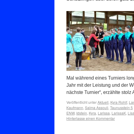
Mal während eines Turniers long
Jahr mit der Leistung und der W
nächste Turnier“, erzählte stolz 
Veröffentlicht unter
Aktuell
,
Kyra Rohlf
,
La
Kaufmann
,
Salma Assouli
,
Taunusstein 5
ENW
,
Idstein
,
Kyra
,
Larissa
,
LarissaK
,
Lis
Hinterlasse einen Kommentar