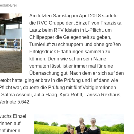
dlak-Breil
Am letzten Samstag im April 2018 startete
die RVC Gruppe der „Einzel“ von Franziska
Laatz beim RFV Idstein in L-Pflicht, um
Chilipepper die Gelegenheit zu geben,
Turnierluft zu schnuppern und ohne großen
Erfolgsdruck Erfahrungen sammeln zu
können. Denn wie schon sein Name
vermuten lässt, ist er immer mal für eine
Überraschung gut. Nach dem er sich auf den
tobt hatte, ging er brav in die Prüfung und lief dann wie
flicht war, dauerte die Prüfung mit fünf Voltigiererinnen
n Salma Assouli, Julia Haag, Kyra Rohlf, Larissa Rexhaus,
Wertnote 5,642.
wuchs Einzel
erinnen auf
enführerin