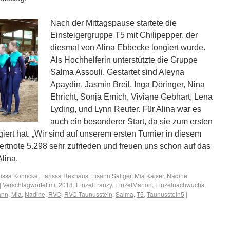
Nach der Mittagspause startete die
Einsteigergruppe T5 mit Chilipepper, der
diesmal von Alina Ebbecke longiert wurde.
Als Hochhelferin unterstützte die Gruppe
Salma Assouli. Gestartet sind Aleyna
Apaydin, Jasmin Breil, Inga Döringer, Nina
Ehricht, Sonja Emich, Viviane Gebhart, Lena
Lyding, und Lynn Reuter. Für Alina war es
auch ein besonderer Start, da sie zum ersten
iert hat. „Wir sind auf unserem ersten Turnier in diesem
ertnote 5.298 sehr zufrieden und freuen uns schon auf das
Alina.
rissa Köhncke
,
Larissa Rexhaus
,
Lisann Saliger
,
Mia Kaiser
,
Nadine
|
Verschlagwortet mit
2018
,
EinzelFranzy
,
EinzelMarion
,
Einzelnachwuchs
,
ann
,
Mia
,
Nadine
,
RVC
,
RVC Taunusstein
,
Salma
,
T5
,
Taunusstein5
|