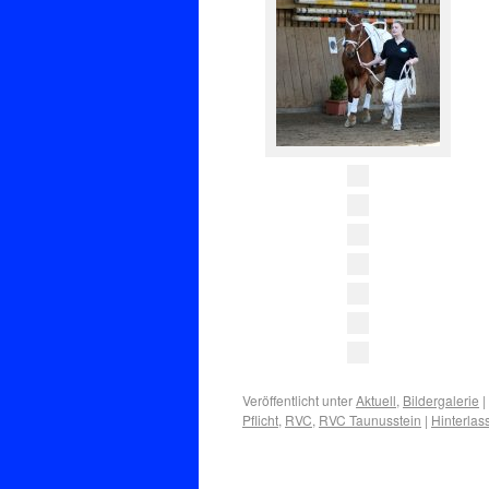
Veröffentlicht unter
Aktuell
,
Bildergalerie
|
Pflicht
,
RVC
,
RVC Taunusstein
|
Hinterla