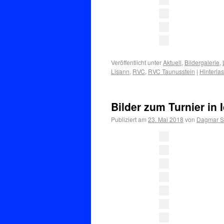
Veröffentlicht unter
Aktuell
,
Bildergalerie
,
Lisann
,
RVC
,
RVC Taunusstein
|
Hinterla
Bilder zum Turnier in 
Publiziert am
23. Mai 2018
von
Dagmar Se