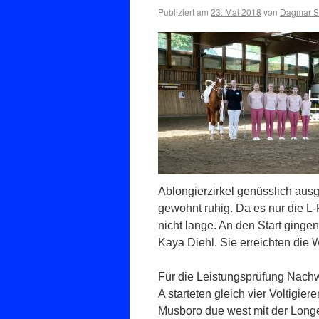
Publiziert am
23. Mai 2018
von
Dagmar Se
Ablongierzirkel genüsslich ausge
gewohnt ruhig. Da es nur die L-P
nicht lange. An den Start ginge
Kaya Diehl. Sie erreichten die 
Für die Leistungsprüfung Nach
A starteten gleich vier Voltigier
Musboro due west mit der Long