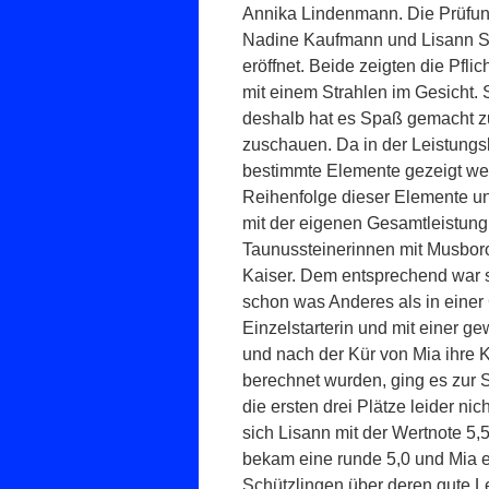
Annika Lindenmann. Die Prüfu
Nadine Kaufmann und Lisann S
eröffnet. Beide zeigten die Pfli
mit einem Strahlen im Gesicht.
deshalb hat es Spaß gemacht z
zuschauen. Da in der Leistungs
bestimmte Elemente gezeigt wer
Reihenfolge dieser Elemente unt
mit der eigenen Gesamtleistun
Taunussteinerinnen mit Musboro
Kaiser. Dem entsprechend war s
schon was Anderes als in einer 
Einzelstarterin und mit einer g
und nach der Kür von Mia ihre 
berechnet wurden, ging es zur 
die ersten drei Plätze leider ni
sich Lisann mit der Wertnote 5,5
bekam eine runde 5,0 und Mia ein
Schützlingen über deren gute L