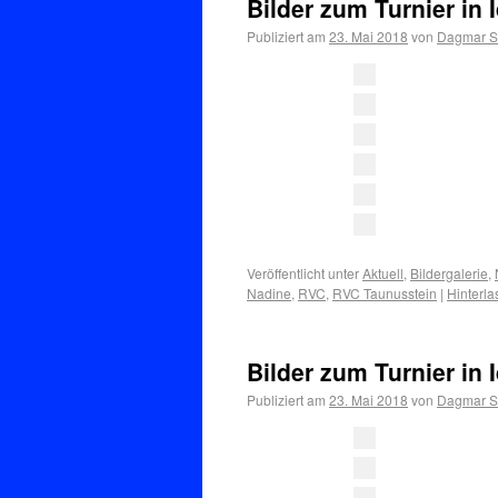
Bilder zum Turnier in 
Publiziert am
23. Mai 2018
von
Dagmar Se
Veröffentlicht unter
Aktuell
,
Bildergalerie
,
Nadine
,
RVC
,
RVC Taunusstein
|
Hinterl
Bilder zum Turnier in 
Publiziert am
23. Mai 2018
von
Dagmar Se