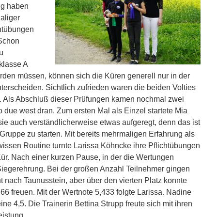
ng haben
aliger
chtübungen
 Schon
u
klasse A
den müssen, können sich die Küren generell nur in der
erscheiden. Sichtlich zufrieden waren die beiden Volties
g. Als Abschluß dieser Prüfungen kamen nochmal zwei
 due west dran. Zum ersten Mal als Einzel startete Mia
ie auch verständlicherweise etwas aufgeregt, denn das ist
Gruppe zu starten. Mit bereits mehrmaligen Erfahrung als
ewissen Routine turnte Larissa Köhncke ihre Pflichtübungen
Kür. Nach einer kurzen Pause, in der die Wertungen
Siegerehrung. Bei der großen Anzahl Teilnehmer gingen
cht nach Taunusstein, aber über den vierten Platz konnte
66 freuen. Mit der Wertnote 5,433 folgte Larissa. Nadine
e 4,5. Die Trainerin Bettina Strupp freute sich mit ihren
eistung.