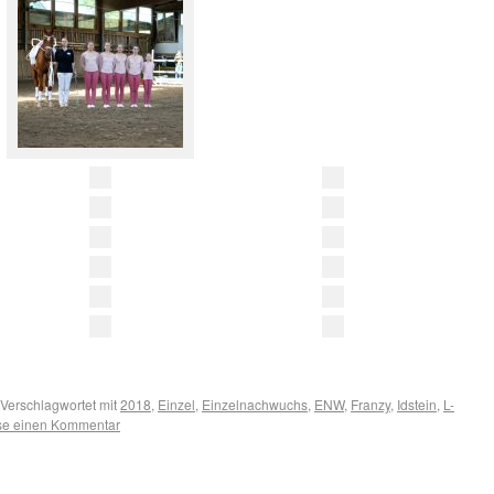
Verschlagwortet mit
2018
,
Einzel
,
Einzelnachwuchs
,
ENW
,
Franzy
,
Idstein
,
L-
sse einen Kommentar