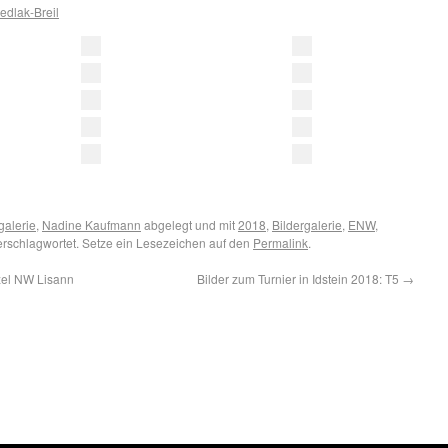
dlak-Breil
galerie
,
Nadine Kaufmann
abgelegt und mit
2018
,
Bildergalerie
,
ENW
,
rschlagwortet. Setze ein Lesezeichen auf den
Permalink
.
nzel NW Lisann
Bilder zum Turnier in Idstein 2018: T5
→