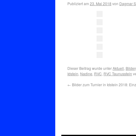
Publiziert am
23. Mai 2018
von
Dagmar Se
Dieser Beitrag wurde unter
Aktuell
,
Bilder
Idstein
,
Nadine
,
RVC
,
RVC Taunusstein
ve
←
Bilder zum Turnier in Idstein 2018: Ei