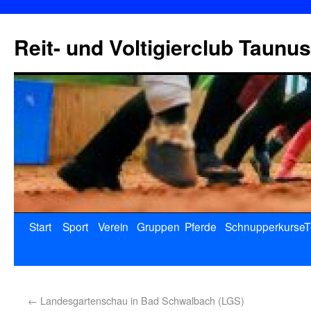
Reit- und Voltigierclub Taunus
Start
Sport
Verein
Gruppen
Pferde
Schnupperkurse
T
←
Landesgartenschau in Bad Schwalbach (LGS)