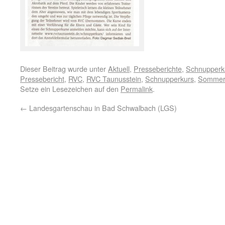
Dieser Beitrag wurde unter
Aktuell
,
Presseberichte
,
Schnupperk
Pressebericht
,
RVC
,
RVC Taunusstein
,
Schnupperkurs
,
Sommer
Setze ein Lesezeichen auf den
Permalink
.
←
Landesgartenschau in Bad Schwalbach (LGS)